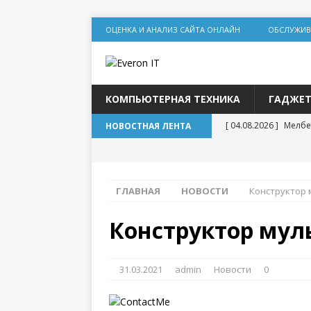
ОЦЕНКА И АНАЛИЗ САЙТА ОНЛАЙН
ОБСЛУЖИВ
КОМПЬЮТЕРНАЯ ТЕХНИКА
ГАДЖЕ
[ 04.08.2026 ]
Мелбе
НОВОСТНАЯ ЛЕНТА
игр
[ 31.07.2026 ]
Социал
ГЛАВНАЯ
НОВОСТИ
Конструктор 
дилеммы
[ 31.07.2026 ]
Lolzt
Конструктор мул
[ 30.07.2026 ]
База т
для статейного про
31.03.2021
admin
Новости
0
[ 20.07.2026 ]
Выбор