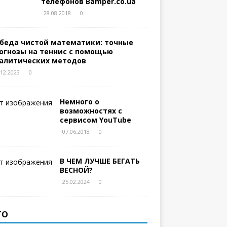
телефонов Bamper.co.ua
28.08.2018
0
беда чистой математики: точные
огнозы на теннис с помощью
алитических методов
.12.2023
0
Немного о
возможностях с
сервисом YouTube
07.06.2018
0
В ЧЕМ ЛУЧШЕ БЕГАТЬ
ВЕСНОЙ?
25.02.2024
0
ТО