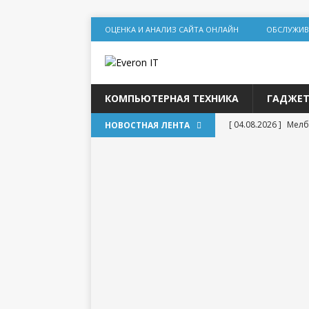
ОЦЕНКА И АНАЛИЗ САЙТА ОНЛАЙН
ОБСЛУЖИВ
КОМПЬЮТЕРНАЯ ТЕХНИКА
ГАДЖЕ
[ 04.08.2026 ]
Мелб
НОВОСТНАЯ ЛЕНТА
игр
[ 31.07.2026 ]
Социа
дилеммы
[ 31.07.2026 ]
Lolz
[ 30.07.2026 ]
База
для статейного пр
[ 20.07.2026 ]
Выбо