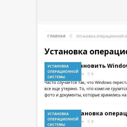
инструкция
ГЛАВНАЯ
Установка операционной 
Установка операци
Как восстановить Window
УСТАНОВКА
ОПЕРАЦИОННОЙ
05.06.2018
admin
0
СИСТЕМЫ
Часто случается так, что Windows перест
все еще утеряно. То, что комп не грузит
фото и документы, которые хранились н
Установка опера
УСТАНОВКА
ОПЕРАЦИОННОЙ
18.11.2017
admin
0
СИСТЕМЫ