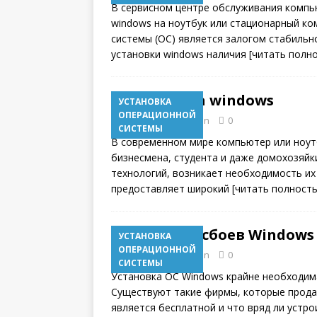
В сервисном центре обслуживания компью
windows на ноутбук или стационарный к
системы (ОС) является залогом стабильн
установки windows наличия
[читать полн
Установка windows
УСТАНОВКА
ОПЕРАЦИОННОЙ
18.11.2017
admin
0
СИСТЕМЫ
В современном мире компьютер или ноутб
бизнесмена, студента и даже домохозяйк
технологий, возникает необходимость их
предоставляет широкий
[читать полност
Причины сбоев Windows
УСТАНОВКА
ОПЕРАЦИОННОЙ
18.11.2017
admin
0
СИСТЕМЫ
Установка ОС Windows крайне необходима
Существуют такие фирмы, которые прода
является бесплатной и что вряд ли устро