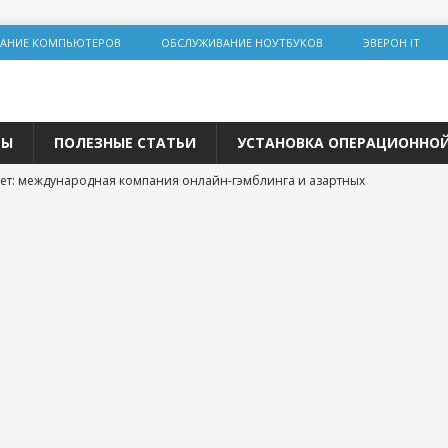
АНИЕ КОМПЬЮТЕРОВ
ОБСЛУЖИВАНИЕ НОУТБУКОВ
ЭВЕРОН IT
ТЫ
ПОЛЕЗНЫЕ СТАТЬИ
УСТАНОВКА ОПЕРАЦИОННО
ет: международная компания онлайн-гэмблинга и азартных
льная инженерия на Lolz.live: основы, практика и этические
team: цифровая площадка для общения и развития
 трастовых сайтов 2025 года: зарубежные ресурсы с высоким DR
одвижения
р и покупка расходных материалов для принтера: простая