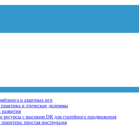
эмблинга и азартных игр
, практика и этические дилеммы
 развития
ные ресурсы с высоким DR для статейного продвижения
 принтера: простая инструкция