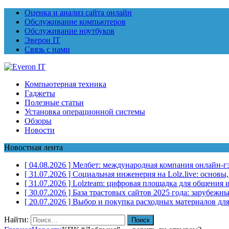
Оценка и анализ сайта онлайн
Обслуживание компьютеров
Обслуживание ноутбуков
Эверон IT
Связь с нами
Компьютерная техника
Гаджеты
Полезные статьи
Установка операционной системы
Обзоры
Новости
Новостная лента
[ 04.08.2026 ]
Мелбет: международная компания онлайн-г
[ 31.07.2026 ]
Социальная инженерия на Lolz.live: основы
[ 31.07.2026 ]
Lolzteam: цифровая площадка для общения и
[ 30.07.2026 ]
База трастовых сайтов 2025 года: зарубеж
[ 20.07.2026 ]
Выбор и покупка расходных материалов для
Найти: