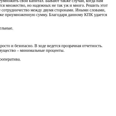
еумножить свой капитал. Бывают также случаи, когда нам
тся множество, но надежных не так уж и много. Решить этот
 сотрудничество между двумя сторонами. Иными словами,
 уже приумноженную сумму. Благодаря данному КПК удается
ельные.
сто и безопасно. В ходе ведется прозрачная отчетность.
имущество – минимальные проценты.
кооператива.