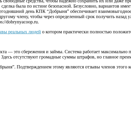
ь свободные средства, чтобы надежно сохранить их или даже пр
 сделка была по истине безопасной. Безусловно, вариантов имее
сегодняшний день КПК “Добрыня” обеспечивает взаимовыгодное
 другому члену, чтобы через определенный срок получить назад
://dobrynyacoop.ru.
ывы реальных людей
о котором практически полностью положит
кта — это сбережения и займы. Система работает максимально про
. Здесь отсутствуют громадные суммы штрафов, но главное пре
обрыня”. Подтверждением этому являются отзывы членов этого 