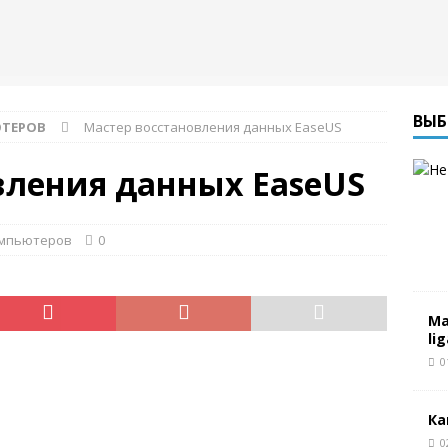
ВЫБ
ТЕРОВ
Мастер восстановления данных EaseUS
вления данных EaseUS
омпьютеров
0
Ма
li
0
Ка
0