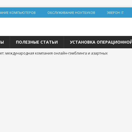
АНИЕ КОМПЬЮТЕРОВ
ОБСЛУЖИВАНИЕ НОУТБУКОВ
ЭВЕРОН IT
ТЫ
ПОЛЕЗНЫЕ СТАТЬИ
УСТАНОВКА ОПЕРАЦИОННО
ет: международная компания онлайн-гэмблинга и азартных
льная инженерия на Lolz.live: основы, практика и этические
team: цифровая площадка для общения и развития
 трастовых сайтов 2025 года: зарубежные ресурсы с высоким DR
одвижения
р и покупка расходных материалов для принтера: простая