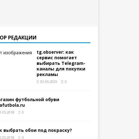
ОР РЕДАКЦИИ
tg.observer: как
сервис помогает
выбирать Telegram-
каналы для покупки
рекламы
02.06.2026
0
газин футбольной обуви
gafutbola.ru
1.05.2018
0
к выбрать обои под покраску?
2.05.2018
0