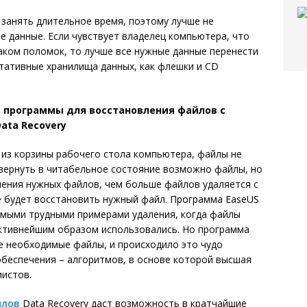
занять длительное время, поэтому лучше не
е данные. Если чувствует владелец компьютера, что
аком поломок, то лучше все нужные данные перенести
тативные хранилища данных, как флешки и CD
 программы для восстановления файлов с
ata Recovery
 из корзины рабочего стола компьютера, файлы не
 вернуть в читабельное состояние возможно файлы, но
ления нужных файлов, чем больше файлов удаляется с
е будет восстановить нужный файл. Программа EaseUS
самыми трудными примерами удаления, когда файлы
активнейшим образом использовались. Но программа
е необходимые файлы, и происходило это чудо
беспечения – алгоритмов, в основе которой высшая
мистов.
йлов
Data Recovery даст возможность в кратчайшие