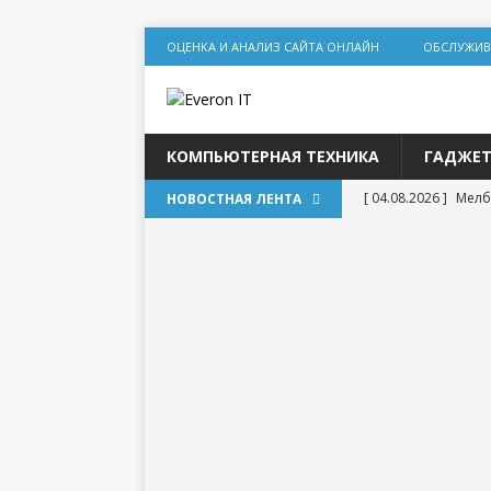
ОЦЕНКА И АНАЛИЗ САЙТА ОНЛАЙН
ОБСЛУЖИВ
КОМПЬЮТЕРНАЯ ТЕХНИКА
ГАДЖЕ
[ 04.08.2026 ]
Мелб
НОВОСТНАЯ ЛЕНТА
игр
[ 31.07.2026 ]
Социа
дилеммы
[ 31.07.2026 ]
Lolz
[ 30.07.2026 ]
База
для статейного пр
[ 20.07.2026 ]
Выбо