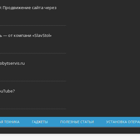
O: Продвижение сайта через
 — от компани «SlavStol»
bytservis.ru
ouTube?
Я ТЕХНИКА
ГАДЖЕТЫ
ПОЛЕЗНЫЕ СТАТЬИ
УСТАНОВКА ОПЕР