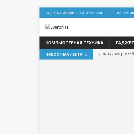
ОЦЕНКА И АНАЛИЗ САЙТА ОНЛАЙН
ОБСЛУЖИВ
КОМПЬЮТЕРНАЯ ТЕХНИКА
ГАДЖЕ
[ 04.08.2026 ]
Мелб
НОВОСТНАЯ ЛЕНТА
игр
[ 31.07.2026 ]
Социа
дилеммы
[ 31.07.2026 ]
Lolz
[ 30.07.2026 ]
База
для статейного пр
[ 20.07.2026 ]
Выбо