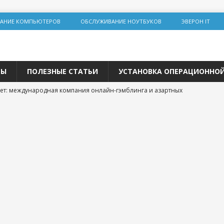
АНИЕ КОМПЬЮТЕРОВ
ОБСЛУЖИВАНИЕ НОУТБУКОВ
ЭВЕРОН IT
ТЫ
ПОЛЕЗНЫЕ СТАТЬИ
УСТАНОВКА ОПЕРАЦИОННО
ет: международная компания онлайн-гэмблинга и азартных
льная инженерия на Lolz.live: основы, практика и этические
team: цифровая площадка для общения и развития
 трастовых сайтов 2025 года: зарубежные ресурсы с высоким DR
одвижения
р и покупка расходных материалов для принтера: простая