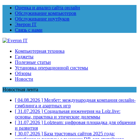
Оценка и анализ сайта онлайн
Обслуживание компьютеров
Обслуживание ноутбуков
Эверон IT
Связь с нами
Компьютерная техника
Гаджеты
Полезные статьи
Установка операционной системы
Обзоры
Новости
Новостная лента
[ 04.08.2026 ]
Мелбет: международная компания онлайн-
гэмблинга и азартных игр
[ 31.07.2026 ]
Социальная инженерия на Lolz.live:
основы, практика и этические дилеммы
[ 31.07.2026 ]
Lolzteam: цифровая площадка для общения
и развития
[ 30.07.2026 ]
База трастовых сайтов 2025 года: