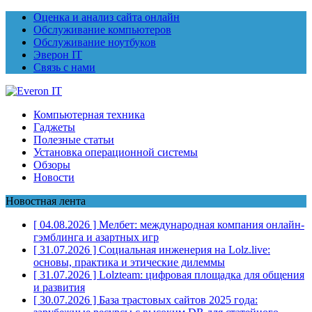
Оценка и анализ сайта онлайн
Обслуживание компьютеров
Обслуживание ноутбуков
Эверон IT
Связь с нами
Компьютерная техника
Гаджеты
Полезные статьи
Установка операционной системы
Обзоры
Новости
Новостная лента
[ 04.08.2026 ]
Мелбет: международная компания онлайн-
гэмблинга и азартных игр
[ 31.07.2026 ]
Социальная инженерия на Lolz.live:
основы, практика и этические дилеммы
[ 31.07.2026 ]
Lolzteam: цифровая площадка для общения
и развития
[ 30.07.2026 ]
База трастовых сайтов 2025 года: