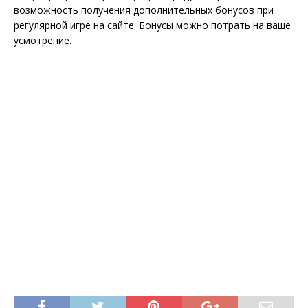
возможность получения дополнительных бонусов при
регулярной игре на сайте. Бонусы можно потрать на ваше
усмотрение.