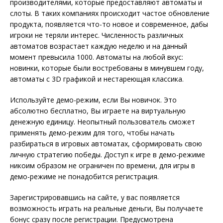
производителями, которые предоставляют автоматы и
слоты. В таких компаниях происходит частое обновление
продукта, появляется что-то новое и современное, дабы
игроки не теряли интерес. Численность различных
автоматов возрастает каждую неделю и на данный
момент превысила 1000. Автоматы на любой вкус:
новинки, которые были востребованы в минувшем году,
автоматы с 3D графикой и нестареющая классика.
Используйте демо-режим, если Вы новичок. Это
абсолютно бесплатно, Вы играете на виртуальную
денежную единицу. Неопытный пользователь сможет
применять демо-режим для того, чтобы начать
разбираться в игровых автоматах, сформировать свою
личную стратегию победы. Доступ к игре в демо-режиме
никоим образом не ограничен по времени, для игры в
демо-режиме не понадобится регистрация.
Зарегистрировавшись на сайте, у вас появляется
возможность играть на реальные деньги, Вы получаете
бонус сразу после регистрации. Предусмотрена