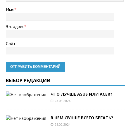
Имя
*
Эл. адрес
*
Сайт
ВЫБОР РЕДАКЦИИ
ЧТО ЛУЧШЕ ASUS ИЛИ ACER?
23.03.2024
В ЧЕМ ЛУЧШЕ ВСЕГО БЕГАТЬ?
26.02.2024