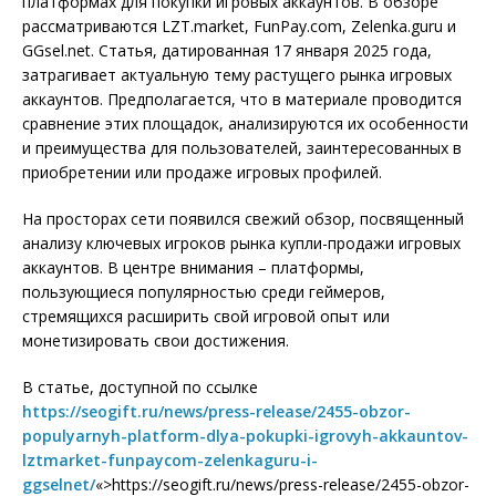
платформах для покупки игровых аккаунтов. В обзоре
рассматриваются LZT.market, FunPay.com, Zelenka.guru и
GGsel.net. Статья, датированная 17 января 2025 года,
затрагивает актуальную тему растущего рынка игровых
аккаунтов. Предполагается, что в материале проводится
сравнение этих площадок, анализируются их особенности
и преимущества для пользователей, заинтересованных в
приобретении или продаже игровых профилей.
На просторах сети появился свежий обзор, посвященный
анализу ключевых игроков рынка купли-продажи игровых
аккаунтов. В центре внимания – платформы,
пользующиеся популярностью среди геймеров,
стремящихся расширить свой игровой опыт или
монетизировать свои достижения.
В статье, доступной по ссылке
https://seogift.ru/news/press-release/2455-obzor-
populyarnyh-platform-dlya-pokupki-igrovyh-akkauntov-
lztmarket-funpaycom-zelenkaguru-i-
ggselnet/
«>https://seogift.ru/news/press-release/2455-obzor-