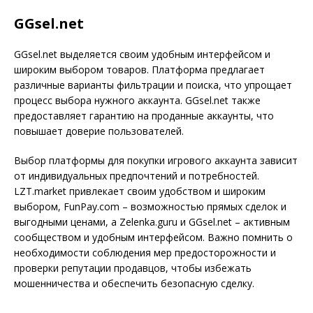
GGsel.net
GGsel.net выделяется своим удобным интерфейсом и
широким выбором товаров. Платформа предлагает
различные варианты фильтрации и поиска, что упрощает
процесс выбора нужного аккаунта. GGsel.net также
предоставляет гарантию на проданные аккаунты, что
повышает доверие пользователей.
Выбор платформы для покупки игрового аккаунта зависит
от индивидуальных предпочтений и потребностей.
LZT.market привлекает своим удобством и широким
выбором, FunPay.com – возможностью прямых сделок и
выгодными ценами, а Zelenka.guru и GGsel.net – активным
сообществом и удобным интерфейсом. Важно помнить о
необходимости соблюдения мер предосторожности и
проверки репутации продавцов, чтобы избежать
мошенничества и обеспечить безопасную сделку.