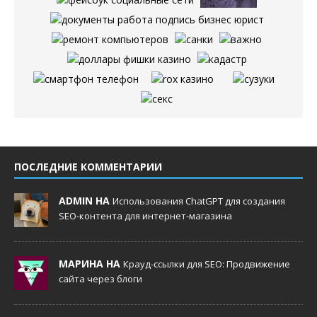
ПОСЛЕДНИЕ КОММЕНТАРИИ
ADMIN НА
Использования ChatGPT для создания
SEO-контента для интернет-магазина
МАРИНА НА
Крауд-ссылки для SEO: Продвижение
сайта через блоги