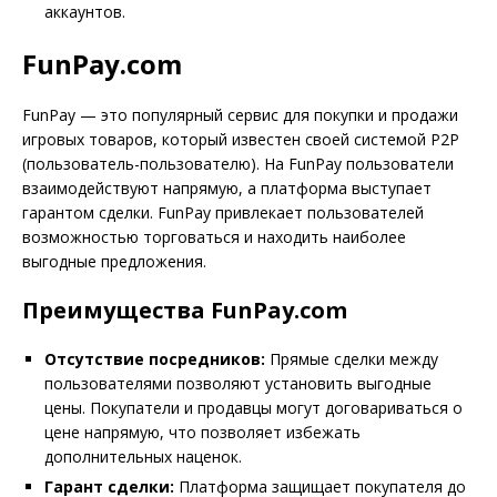
аккаунтов.
FunPay.com
FunPay — это популярный сервис для покупки и продажи
игровых товаров, который известен своей системой P2P
(пользователь-пользователю). На FunPay пользователи
взаимодействуют напрямую, а платформа выступает
гарантом сделки. FunPay привлекает пользователей
возможностью торговаться и находить наиболее
выгодные предложения.
Преимущества FunPay.com
Отсутствие посредников:
Прямые сделки между
пользователями позволяют установить выгодные
цены. Покупатели и продавцы могут договариваться о
цене напрямую, что позволяет избежать
дополнительных наценок.
Гарант сделки:
Платформа защищает покупателя до