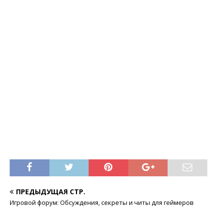
ПРЕДЫДУЩАЯ СТР.
Игровой форум: Обсуждения, секреты и читы для геймеров