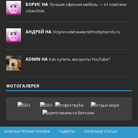
БОРИС НА
Лучшая офисная мебель — от компани
«SlavStol»
АНДРЕЙ НА
Услуги компании tehnobytservis.ru
ADMIN НА
Как купить аккаунты YouTube?
ФОТОГАЛЕРЕЯ
КОМПЬЮТЕРНАЯ ТЕХНИКА
ГАДЖЕТЫ
ПОЛЕЗНЫЕ СТАТЬИ