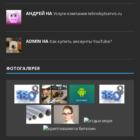
АНДРЕЙ НА
Услуги компании tehnobytservis.ru
ADMIN НА
Как купить аккаунты YouTube?
ФОТОГАЛЕРЕЯ