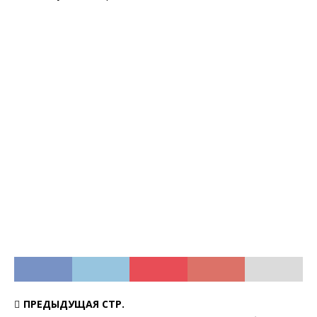
ПРЕДЫДУЩАЯ СТР.