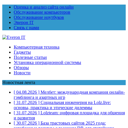
Оценка и анализ сайта онлайн
Обслуживание компьютеров
Обслуживание ноутбуков
Эверон IT
Связь с нами
Компьютерная техника
Гаджеты
Полезные статьи
Установка операционной системы
Обзоры
Новости
Новостная лента
[ 04.08.2026 ]
Мелбет: международная компания онлайн-
гэмблинга и азартных игр
[ 31.07.2026 ]
Социальная инженерия на Lolz.live:
основы, практика и этические дилеммы
[ 31.07.2026 ]
Lolzteam: цифровая площадка для общения
и развития
[ 30.07.2026 ]
База трастовых сайтов 2025 года: