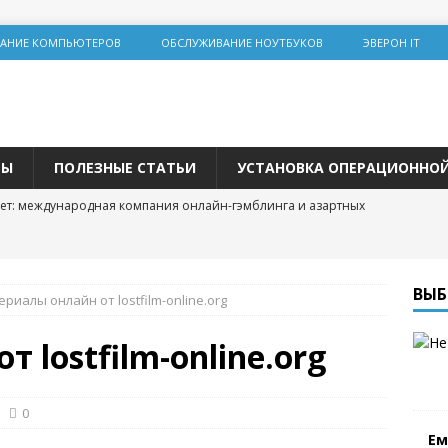
АНИЕ КОМПЬЮТЕРОВ
ОБСЛУЖИВАНИЕ НОУТБУКОВ
ЭВЕРОН IT
ТЫ
ПОЛЕЗНЫЕ СТАТЬИ
УСТАНОВКА ОПЕРАЦИОННО
ет: международная компания онлайн-гэмблинга и азартных
льная инженерия на Lolz.live: основы, практика и этические
ВЫБ
ериалы онлайн от lostfilm-online.org
team: цифровая площадка для общения и развития
 lostfilm-online.org
 трастовых сайтов 2025 года: зарубежные ресурсы с высоким DR
одвижения
0
Ем
р и покупка расходных материалов для принтера: простая