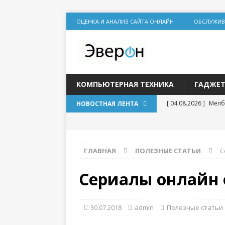
ОЦЕНКА И АНАЛИЗ САЙТА ОНЛАЙН
ОБСЛУЖИВ
КОМПЬЮТЕРНАЯ ТЕХНИКА
ГАДЖЕ
[ 04.08.2026 ]
Мелб
НОВОСТНАЯ ЛЕНТА
игр
[ 31.07.2026 ]
Социа
ГЛАВНАЯ
ПОЛЕЗНЫЕ СТАТЬИ
С
дилеммы
[ 31.07.2026 ]
Lolz
Сериалы онлайн от
[ 30.07.2026 ]
База
для статейного пр
30.07.2018
admin
Полезные статьи
[ 20.07.2026 ]
Выбо