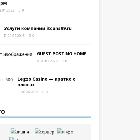
орм
8.01.2023
0
Услуги компании itcons99.ru
20.07.2018
0
GUEST POSTING HOME
28.01.2026
0
Legzo Casino — кратко о
плюсах
16.06.2022
0
ТО