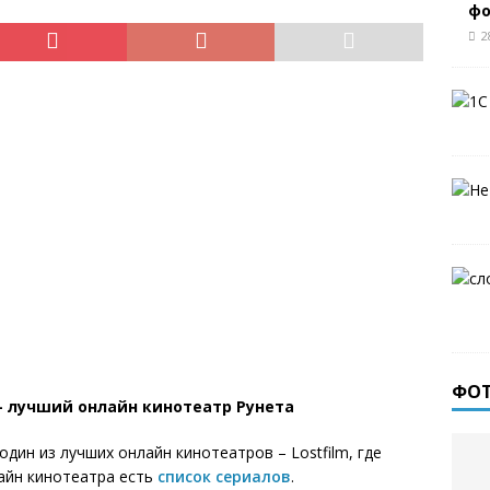
ф
2
ФО
g – лучший онлайн кинотеатр Рунета
ин из лучших онлайн кинотеатров – Lostfilm, где
лайн кинотеатра есть
список сериалов
.