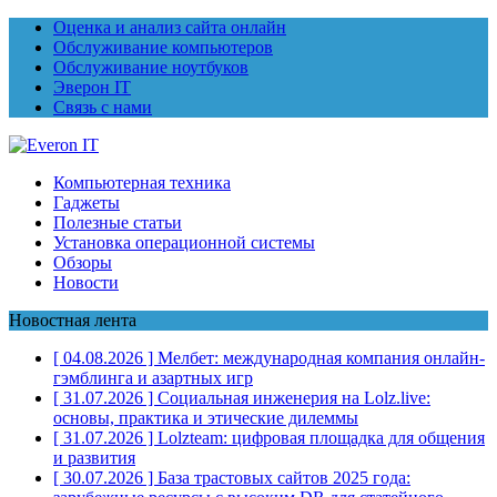
Оценка и анализ сайта онлайн
Обслуживание компьютеров
Обслуживание ноутбуков
Эверон IT
Связь с нами
Компьютерная техника
Гаджеты
Полезные статьи
Установка операционной системы
Обзоры
Новости
Новостная лента
[ 04.08.2026 ]
Мелбет: международная компания онлайн-
гэмблинга и азартных игр
[ 31.07.2026 ]
Социальная инженерия на Lolz.live:
основы, практика и этические дилеммы
[ 31.07.2026 ]
Lolzteam: цифровая площадка для общения
и развития
[ 30.07.2026 ]
База трастовых сайтов 2025 года: