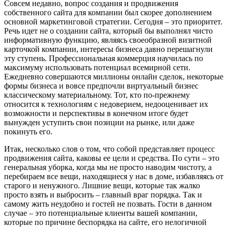
Совсем недавно, вопрос создания и продвижения
собственного сайта для компании был скорее дополнением
основной маркетинговой стратегии. Сегодня – это приоритет.
Речь идет не о создании сайта, который бы выполнял чисто
информативную функцию, являясь своеобразной визитной
карточкой компании, интересы бизнеса давно перешагнули
эту ступень. Профессиональная коммерция научилась по
максимуму использовать потенциал всемирной сети.
Ежедневно совершаются миллионы онлайн сделок, некоторые
формы бизнеса и вовсе предпочли виртуальный бизнес
классическому материальному. Тот, кто по-прежнему
относится к технологиям с недоверием, недооценивает их
возможности и перспективы в конечном итоге будет
вынужден уступить свои позиции на рынке, или даже
покинуть его.
Итак, несколько слов о том, что собой представляет процесс
продвижения сайта, каковы ее цели и средства. По сути – это
генеральная уборка, когда мы не просто наводим чистоту, а
перебираем все вещи, находящиеся у нас в доме, избавляясь от
старого и ненужного. Лишние вещи, которые так жалко
просто взять и выбросить – главный враг порядка. Так и
самому жить неудобно и гостей не позвать. Гости в данном
случае – это потенциальные клиенты вашей компании,
которые по причине беспорядка на сайте, его нелогичной