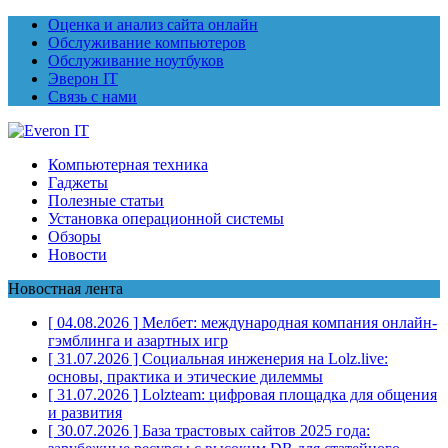
Оценка и анализ сайта онлайн
Обслуживание компьютеров
Обслуживание ноутбуков
Эверон IT
Связь с нами
Компьютерная техника
Гаджеты
Полезные статьи
Установка операционной системы
Обзоры
Новости
Новостная лента
[ 04.08.2026 ]
Мелбет: международная компания онлайн-
гэмблинга и азартных игр
[ 31.07.2026 ]
Социальная инженерия на Lolz.live:
основы, практика и этические дилеммы
[ 31.07.2026 ]
Lolzteam: цифровая площадка для общения
и развития
[ 30.07.2026 ]
База трастовых сайтов 2025 года: