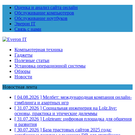
Оценка и анализ сайта онлайн
Обслуживание компьютеров
Обслуживание ноутбуков
Эверон IT
Связь с нами
Компьютерная техника
Гаджеты
Полезные статьи
Установка операционной системы
Обзоры
Новости
Новостная лента
[ 04.08.2026 ]
Мелбет: международная компания онлайн-
гэмблинга и азартных игр
[ 31.07.2026 ]
Социальная инженерия на Lolz.live:
основы, практика и этические дилеммы
[ 31.07.2026 ]
Lolzteam: цифровая площадка для общения
и развития
[ 30.07.2026 ]
База трастовых сайтов 2025 года: