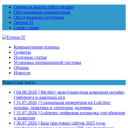
Оценка и анализ сайта онлайн
Обслуживание компьютеров
Обслуживание ноутбуков
Эверон IT
Связь с нами
Компьютерная техника
Гаджеты
Полезные статьи
Установка операционной системы
Обзоры
Новости
Новостная лента
[ 04.08.2026 ]
Мелбет: международная компания онлайн-
гэмблинга и азартных игр
[ 31.07.2026 ]
Социальная инженерия на Lolz.live:
основы, практика и этические дилеммы
[ 31.07.2026 ]
Lolzteam: цифровая площадка для общения
и развития
[ 30.07.2026 ]
База трастовых сайтов 2025 года: