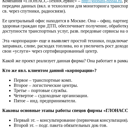
Компания «ГЛОНАСС-ТехноСервис» –
http://glonass-russia.ru
, 
передачи данных (вкл. и технологии для мониторинга транспор
св. через спутники, радиосвязи).
Ее центральный офис находится в Москве. Она – офиц. парт
здоровья граждан при ДТП, обеспечивает получение, обработку
доступности транспортных услуг, разв. передовые сервисы на
Эта «корпорация» еще и выявляет простой техники, подключает
заправках, сливе, расходах топлива, но и увеличить рост до
свои «услуги» через сертифицированный центр.
Какой же проект реализует данная фирма? Она работает в рамк
Кто же явл. клиентом данной «корпорации»?
Первое – транспортные комп.
Второе – логистические центры.
Третье – портовые службы.
Четвертое – судоходные организации.
Пятое – инд. предприниматели.
Каковы основные этапы работы спецов фирмы «ГЛОНАСС
Первый эт. – консультирование (первичная консультация)
Второй эт. – подг. пакета обязательных док-тов.