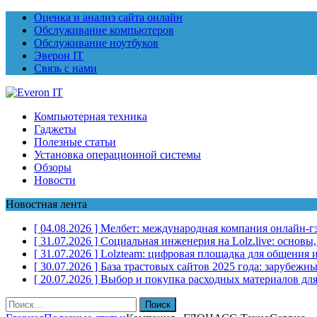
Оценка и анализ сайта онлайн
Обслуживание компьютеров
Обслуживание ноутбуков
Эверон IT
Связь с нами
Компьютерная техника
Гаджеты
Полезные статьи
Установка операционной системы
Обзоры
Новости
Новостная лента
[ 04.08.2026 ]
Мелбет: международная компания онлайн-г
[ 31.07.2026 ]
Социальная инженерия на Lolz.live: основы
[ 31.07.2026 ]
Lolzteam: цифровая площадка для общения и
[ 30.07.2026 ]
База трастовых сайтов 2025 года: зарубеж
[ 20.07.2026 ]
Выбор и покупка расходных материалов для
Найти: