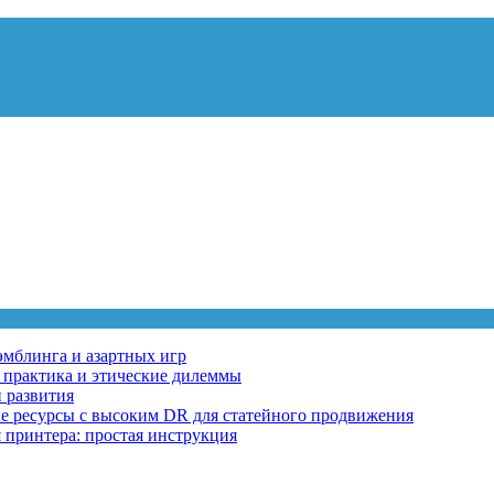
эмблинга и азартных игр
, практика и этические дилеммы
 развития
ные ресурсы с высоким DR для статейного продвижения
 принтера: простая инструкция