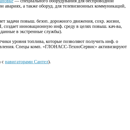
тановке
— специального оборудувания для беспроводной
ри авариях, а также оборуд. для телевизионных коммуникаций,
 задачи повыш. безоп. дорожного движения, сохр. жизни,
, создает инновационную инф. среду в целях повыш. кач-ва,
 данные в экстренные службы).
тчики уровня топлива, которые позволяют получить инф. о
 управления. Спецы комп. «ГЛОНАСС-ТехноСервис» активизируют
а с
навигаторами Сантел
).