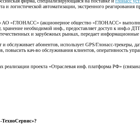
российская фирма, специализирующаяся на поставке и
глонасс ус
та и логистической автоматизации, экстренного реагирования п
нер АО «ГЛОНАСС» (акционерное общество «ГЛОНАСС» выполняет
, хранение необходимой инф., предоставляет доступ к инф.о ДТП
 отечественных и зарубежных рынках, передает информационные
 и обслуживает абонентов, использует GPS/Глонасс-трекеры, да
ходов, повысить кач-во обслуживания клиентов, оперативность
ах реализации проекта «Отраслевая инф. платформа РФ» (связан
-ТехноСервис»?
.