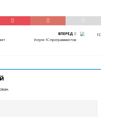
ВПЕРЁД
ает
Услуги 1С-программистов
ий
ован.