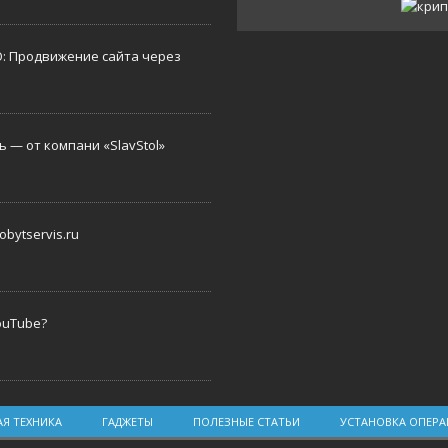
O: Продвижение сайта через
 — от компани «SlavStol»
bytservis.ru
ouTube?
Я ТЕХНИКА
ГАДЖЕТЫ
ПОЛЕЗНЫЕ СТАТЬИ
УСТАНОВКА ОПЕР