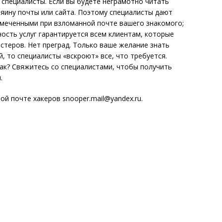
 специалисты. Если вы будете неграмотно читать
зяину почты или сайта. Поэтому специалисты дают
амеченными при взломанной почте вашего знакомого;
ость услуг гарантируется всем клиентам, которые
теров. Нет преград. Только ваше желание знать
й, то специалисты «вскроют» все, что требуется.
Как? Свяжитесь со специалистами, чтобы получить
.
й почте хакеров snooper.mail@yandex.ru.