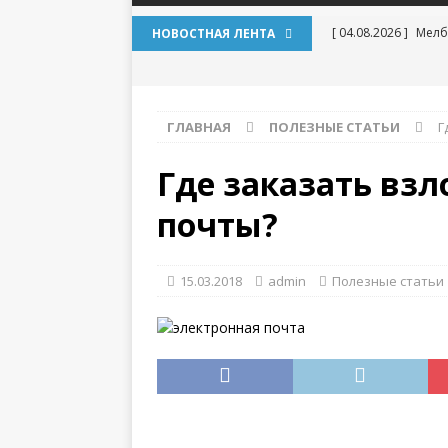
[ 04.08.2026 ]
Мелб
НОВОСТНАЯ ЛЕНТА
игр
[ 31.07.2026 ]
Социа
ГЛАВНАЯ
ПОЛЕЗНЫЕ СТАТЬИ
Г
дилеммы
[ 31.07.2026 ]
Lolz
Где заказать вз
[ 30.07.2026 ]
База
почты?
для статейного пр
[ 20.07.2026 ]
Выбо
15.03.2018
admin
Полезные статьи
инструкция