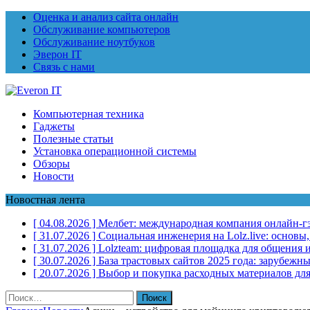
Оценка и анализ сайта онлайн
Обслуживание компьютеров
Обслуживание ноутбуков
Эверон IT
Связь с нами
Компьютерная техника
Гаджеты
Полезные статьи
Установка операционной системы
Обзоры
Новости
Новостная лента
[ 04.08.2026 ]
Мелбет: международная компания онлайн-г
[ 31.07.2026 ]
Социальная инженерия на Lolz.live: основы
[ 31.07.2026 ]
Lolzteam: цифровая площадка для общения и
[ 30.07.2026 ]
База трастовых сайтов 2025 года: зарубеж
[ 20.07.2026 ]
Выбор и покупка расходных материалов для
Найти: