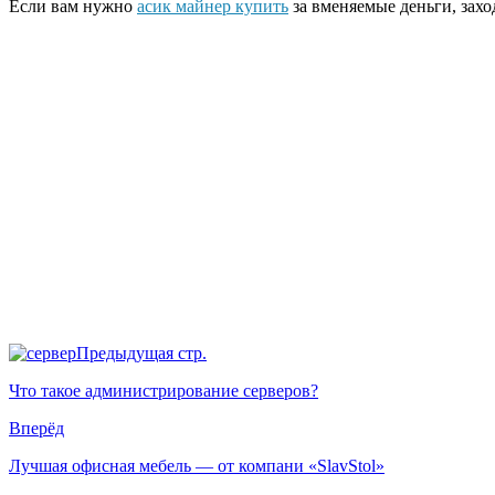
Если вам нужно
асик майнер купить
за вменяемые деньги, заход
Предыдущая стр.
Что такое администрирование серверов?
Вперёд
Лучшая офисная мебель — от компани «SlavStol»