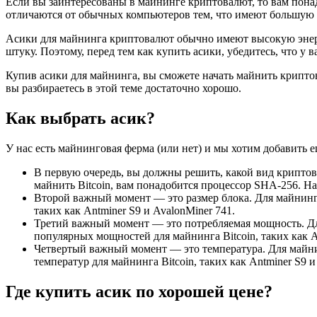
Если вы заинтересованы в майнинге криптовалют, то вам пона
отличаются от обычных компьютеров тем, что имеют большую 
Асики для майнинга криптовалют обычно имеют высокую энергоэ
штуку. Поэтому, перед тем как купить асики, убедитесь, что у ва
Купив асики для майнинга, вы сможете начать майнить крипто
вы разбираетесь в этой теме достаточно хорошо.
Как выбрать асик?
У нас есть майнинговая ферма (или нет) и мы хотим добавить 
В первую очередь, вы должны решить, какой вид криптов
майнить Bitcoin, вам понадобится процессор SHA-256. На
Второй важный момент — это размер блока. Для майнинга
таких как Antminer S9 и AvalonMiner 741.
Третий важный момент — это потребляемая мощность. Для
популярных мощностей для майнинга Bitcoin, таких как A
Четвертый важный момент — это температура. Для майнин
температур для майнинга Bitcoin, таких как Antminer S9 и
Где купить асик по хорошей цене?