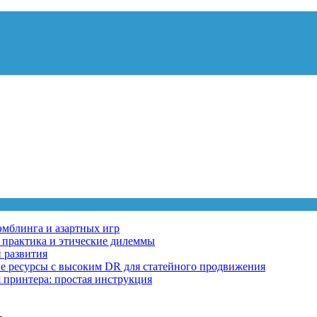
эмблинга и азартных игр
, практика и этические дилеммы
 развития
ные ресурсы с высоким DR для статейного продвижения
 принтера: простая инструкция