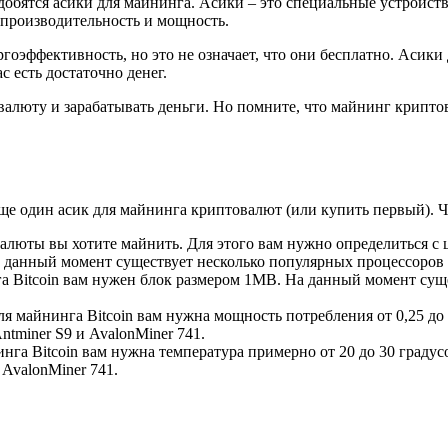
добятся асики для майнинга. Асики – это специальные устройст
производительность и мощность.
ффективность, но это не означает, что они бесплатно. Асики д
с есть достаточно денег.
валюту и зарабатывать деньги. Но помните, что майнинг крипто
еще один асик для майнинга криптовалют (или купить первый). 
алюты вы хотите майнить. Для этого вам нужно определиться с 
 данный момент существует несколько популярных процессоров дл
 Bitcoin вам нужен блок размером 1MB. На данный момент сущес
 майнинга Bitcoin вам нужна мощность потребления от 0,25 до 
ntminer S9 и AvalonMiner 741.
га Bitcoin вам нужна температура примерно от 20 до 30 граду
 AvalonMiner 741.