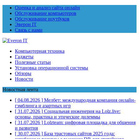
Оценка и анализ сайта онлайн
Обслуживание компьютеров
Обслуживание ноутбуков
Эверон IT
Связь с нами
Компьютерная техника
Гаджеты
Полезные статьи
Установка операционной системы
Обзоры
Новости
Новостная лента
[ 04.08.2026 ]
Мелбет: международная компания онлайн-
гэмблинга и азартных игр
[ 31.07.2026 ]
Социальная инженерия на Lolz.live:
основы, практика и этические дилеммы
[ 31.07.2026 ]
Lolzteam: цифровая площадка для общения
и развития
[ 30.07.2026 ]
База трастовых сайтов 2025 года: