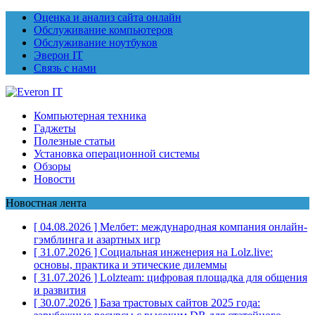
Оценка и анализ сайта онлайн
Обслуживание компьютеров
Обслуживание ноутбуков
Эверон IT
Связь с нами
Компьютерная техника
Гаджеты
Полезные статьи
Установка операционной системы
Обзоры
Новости
Новостная лента
[ 04.08.2026 ]
Мелбет: международная компания онлайн-
гэмблинга и азартных игр
[ 31.07.2026 ]
Социальная инженерия на Lolz.live:
основы, практика и этические дилеммы
[ 31.07.2026 ]
Lolzteam: цифровая площадка для общения
и развития
[ 30.07.2026 ]
База трастовых сайтов 2025 года: