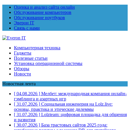
Оценка и анализ сайта онлайн
Обслуживание компьютеров
Обслуживание ноутбуков
Эверон IT
Связь с нами
Компьютерная техника
Гаджеты
Полезные статьи
Установка операционной системы
Обзоры
Новости
Новостная лента
[ 04.08.2026 ]
Мелбет: международная компания онлайн-
гэмблинга и азартных игр
[ 31.07.2026 ]
Социальная инженерия на Lolz.live:
основы, практика и этические дилеммы
[ 31.07.2026 ]
Lolzteam: цифровая площадка для общения
и развития
[ 30.07.2026 ]
База трастовых сайтов 2025 года: