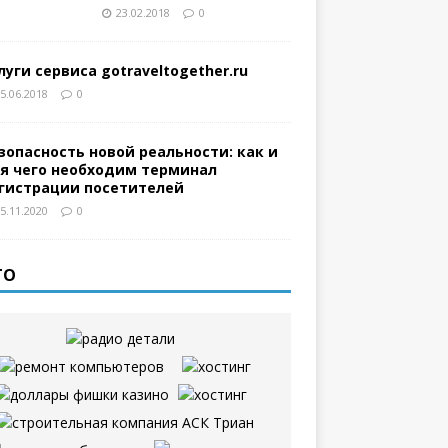
23.02.2018
0
луги сервиса gotraveltogether.ru
5.06.2018
0
зопасность новой реальности: как и
я чего необходим терминал
гистрации посетителей
5.11.2020
0
ТО