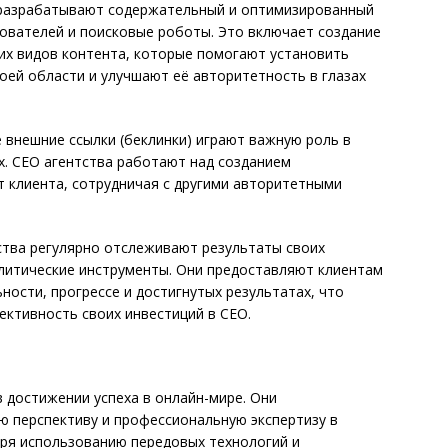
 разрабатывают содержательный и оптимизированный
зователей и поисковые роботы. Это включает создание
гих видов контента, которые помогают установить
воей области и улучшают её авторитетность в глазах
 внешние ссылки (беклинки) играют важную роль в
х. СЕО агентства работают над созданием
т клиента, сотрудничая с другими авторитетными
ства регулярно отслеживают результаты своих
алитические инструменты. Они предоставляют клиентам
ости, прогрессе и достигнутых результатах, что
ктивность своих инвестиций в СЕО.
в достижении успеха в онлайн-мире. Они
ю перспективу и профессиональную экспертизу в
аря использованию передовых технологий и