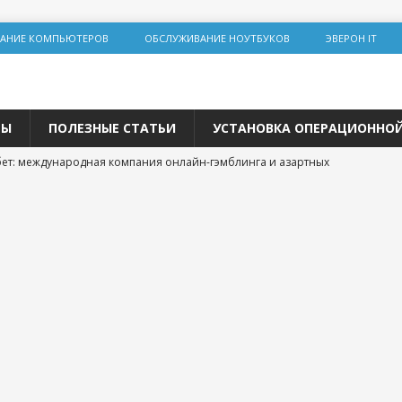
АНИЕ КОМПЬЮТЕРОВ
ОБСЛУЖИВАНИЕ НОУТБУКОВ
ЭВЕРОН IT
ТЫ
ПОЛЕЗНЫЕ СТАТЬИ
УСТАНОВКА ОПЕРАЦИОННО
ет: международная компания онлайн-гэмблинга и азартных
альная инженерия на Lolz.live: основы, практика и этические
team: цифровая площадка для общения и развития
 трастовых сайтов 2025 года: зарубежные ресурсы с высоким
о продвижения
р и покупка расходных материалов для принтера: простая