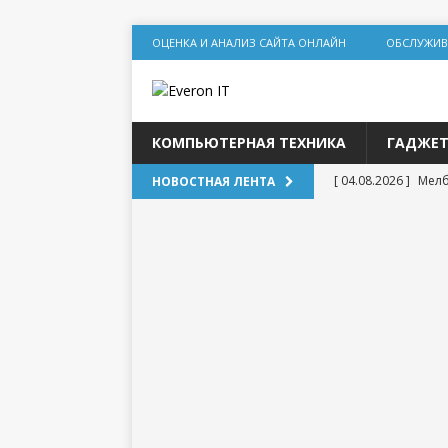
ОЦЕНКА И АНАЛИЗ САЙТА ОНЛАЙН
ОБСЛУЖИВ
КОМПЬЮТЕРНАЯ ТЕХНИКА
ГАДЖЕ
[ 04.08.2026 ]
Мелб
НОВОСТНАЯ ЛЕНТА
игр
[ 31.07.2026 ]
Соци
дилеммы
[ 31.07.2026 ]
Lolz
[ 30.07.2026 ]
База
DR для статейног
[ 20.07.2026 ]
Выбо