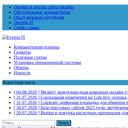
Оценка и анализ сайта онлайн
Обслуживание компьютеров
Обслуживание ноутбуков
Эверон IT
Связь с нами
Компьютерная техника
Гаджеты
Полезные статьи
Установка операционной системы
Обзоры
Новости
Новостная лента
[ 04.08.2026 ]
Мелбет: международная компания онлайн-г
[ 31.07.2026 ]
Социальная инженерия на Lolz.live: основы
[ 31.07.2026 ]
Lolzteam: цифровая площадка для общения и
[ 30.07.2026 ]
База трастовых сайтов 2025 года: зарубеж
[ 20.07.2026 ]
Выбор и покупка расходных материалов для
Найти: