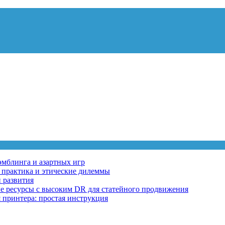
эмблинга и азартных игр
, практика и этические дилеммы
 развития
ные ресурсы с высоким DR для статейного продвижения
 принтера: простая инструкция