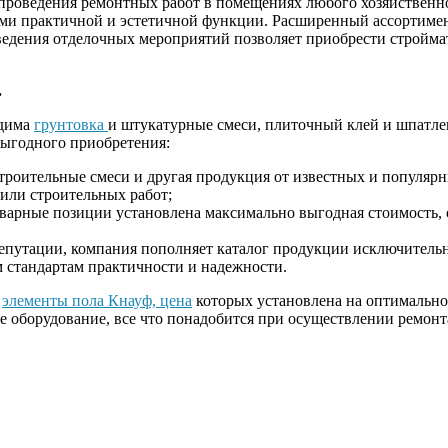
проведения ремонтных работ в помещениях любого хозяйственно
ами практичной и эстетичной функции. Расширенный ассортиме
ведения отделочных мероприятий позволяет приобрести стройма
.
одима
грунтовка
и штукатурные смеси, плиточный клей и шпатлев
выгодного приобретения:
строительные смеси и другая продукция от известных и популяр
или строительных работ;
варные позиции установлена максимально выгодная стоимость, 
репутации, компания пополняет каталог продукции исключител
стандартам практичности и надежности.
ь
элементы пола Кнауф, цена
которых установлена на оптимально 
 оборудование, все что понадобится при осуществлении ремонта