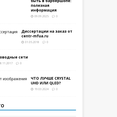
быть в барбершопе:
полезная
информация
09.09.2025
0
Диссертации на заказ от
centr-mfua.ru
01.05.2018
0
оводные сети
8.11.2017
0
ЧТО ЛУЧШЕ CRYSTAL
UHD ИЛИ QLED?
19.03.2024
0
ТО