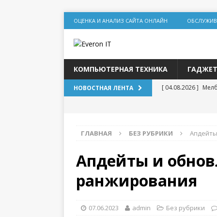
ОЦЕНКА И АНАЛИЗ САЙТА ОНЛАЙН
ОБСЛУЖИВ
КОМПЬЮТЕРНАЯ ТЕХНИКА
ГАДЖЕ
[ 04.08.2026 ]
Мелб
НОВОСТНАЯ ЛЕНТА
игр
[ 31.07.2026 ]
Соци
ГЛАВНАЯ
БЕЗ РУБРИКИ
Апдейты
дилеммы
[ 31.07.2026 ]
Lolz
Апдейты и обнов
[ 30.07.2026 ]
База
ранжирования
DR для статейног
[ 20.07.2026 ]
Выбо
07.06.2023
admin
Без рубрики