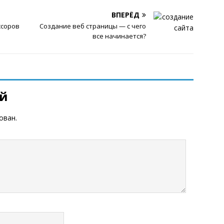
ВПЕРЁД
ссоров
Создание веб страницы — с чего
все начинается?
ий
ован.