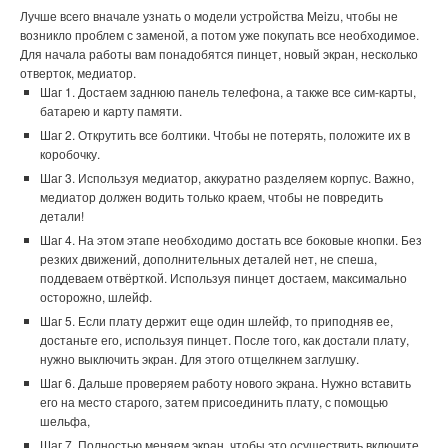
Лучше всего вначале узнать о модели устройства Meizu, чтобы не
возникло проблем с заменой, а потом уже покупать все необходимое.
Для начала работы вам понадобятся пинцет, новый экран, несколько
отверток, медиатор.
Шаг 1. Достаем заднюю панель телефона, а также все сим-карты,
батарею и карту памяти.
Шаг 2. Открутить все болтики. Чтобы не потерять, положите их в
коробочку.
Шаг 3. Используя медиатор, аккуратно разделяем корпус. Важно,
медиатор должен водить только краем, чтобы не повредить
детали!
Шаг 4. На этом этапе необходимо достать все боковые кнопки. Без
резких движений, дополнительных деталей нет, не спеша,
поддеваем отвёрткой. Используя пинцет достаем, максимально
осторожно, шлейф.
Шаг 5. Если плату держит еще один шлейф, то приподняв ее,
достаньте его, используя пинцет. После того, как достали плату,
нужно выключить экран. Для этого отщелкнем заглушку.
Шаг 6. Дальше проверяем работу нового экрана. Нужно вставить
его на место старого, затем присоединить плату, с помощью
шельфа,
Шаг 7. Полностью меняем экран, чтобы это осуществить включите