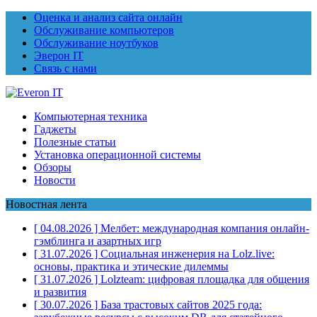
Оценка и анализ сайта онлайн
Обслуживание компьютеров
Обслуживание ноутбуков
Эверон IT
Связь с нами
Компьютерная техника
Гаджеты
Полезные статьи
Установка операционной системы
Обзоры
Новости
Новостная лента
[ 04.08.2026 ]
Мелбет: международная компания онлайн-
гэмблинга и азартных игр
[ 31.07.2026 ]
Социальная инженерия на Lolz.live:
основы, практика и этические дилеммы
[ 31.07.2026 ]
Lolzteam: цифровая площадка для общения
и развития
[ 30.07.2026 ]
База трастовых сайтов 2025 года: