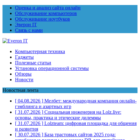
Оценка и анализ сайта онлайн
Обслуживание компьютеров
Обслуживание ноутбуков
Эверон IT
Связь с нами
Компьютерная техника
Гаджеты
Полезные статьи
Установка операционной системы
Обзоры
Новости
Новостная лента
[ 04.08.2026 ]
Мелбет: международная компания онлайн-
гэмблинга и азартных игр
[ 31.07.2026 ]
Социальная инженерия на Lolz.live:
основы, практика и этические дилеммы
[ 31.07.2026 ]
Lolzteam: цифровая площадка для общения
и развития
[ 30.07.2026 ]
База трастовых сайтов 2025 года: