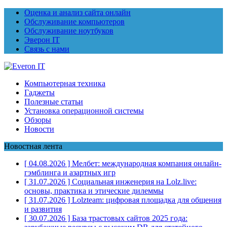
Оценка и анализ сайта онлайн
Обслуживание компьютеров
Обслуживание ноутбуков
Эверон IT
Связь с нами
Компьютерная техника
Гаджеты
Полезные статьи
Установка операционной системы
Обзоры
Новости
Новостная лента
[ 04.08.2026 ]
Мелбет: международная компания онлайн-
гэмблинга и азартных игр
[ 31.07.2026 ]
Социальная инженерия на Lolz.live:
основы, практика и этические дилеммы
[ 31.07.2026 ]
Lolzteam: цифровая площадка для общения
и развития
[ 30.07.2026 ]
База трастовых сайтов 2025 года: