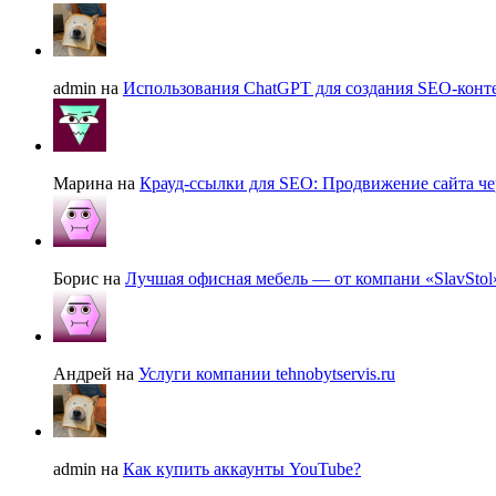
admin на
Использования ChatGPT для создания SEO-конте
Марина на
Крауд-ссылки для SEO: Продвижение сайта че
Борис на
Лучшая офисная мебель — от компани «SlavStol
Андрей на
Услуги компании tehnobytservis.ru
admin на
Как купить аккаунты YouTube?