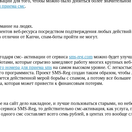
вации для того, чтобы можно было добиться более значительной
 приема смс
.
мание на людях.
ентов веб-ресурса посредством подтверждения любых действий с
в отличии от Капчи, спам-боты пройти не могут.
годаря смс- активации от сервиса
sms-reg.com
можно будет улучш
ботами, которые серьезно замедляют работу многих крупных веб-
го номера для приема sms
на самом высоком уровне. С легкость
го программиста. Проект SMS-Reg создан таким образом, чтобы 
яется действенной мерой борьбы с спамом, а потому все большее 
а, которая может привести к финансовым потерям.
е на сайт дело накладное, и лучше пользоваться старыми, но не
ервиса SMS-Reg, то действительно смс-активация, как услуга, п
ного смс составляет всего семь рублей, в центах это вообще сл