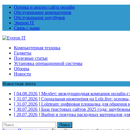
Оценка и анализ сайта онлайн
Обслуживание компьютеров
Обслуживание ноутбуков
Эверон IT
Связь с нами
Компьютерная техника
Гаджеты
Полезные статьи
Установка операционной системы
Обзоры
Новости
Новостная лента
[ 04.08.2026 ]
Мелбет: международная компания онлайн-г
[ 31.07.2026 ]
Социальная инженерия на Lolz.live: основы
[ 31.07.2026 ]
Lolzteam: цифровая площадка для общения и
[ 30.07.2026 ]
База трастовых сайтов 2025 года: зарубеж
[ 20.07.2026 ]
Выбор и покупка расходных материалов для
Найти: