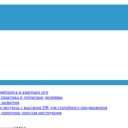
эмблинга и азартных игр
, практика и этические дилеммы
 развития
ные ресурсы с высоким DR для статейного продвижения
 принтера: простая инструкция