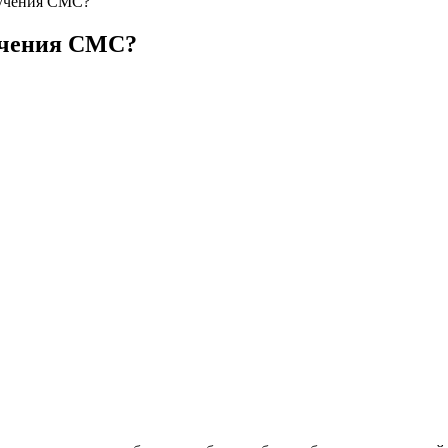
лучения СМС?
учения СМС?