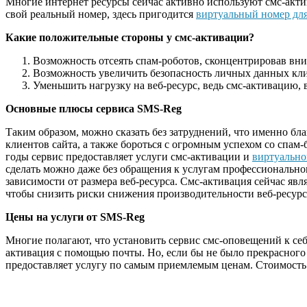
Многие интернет ресурсы сейчас активно используют смс-акти
свой реальный номер, здесь пригодится
виртуальный номер для
Какие положительные стороны у смс-активации?
Возможность отсеять спам-роботов, сконцентрировав вни
Возможность увеличить безопасность личных данных кли
Уменьшить нагрузку на веб-ресурс, ведь смс-активацию, 
Основные плюсы сервиса SMS-Reg
Таким образом, можно сказать без затруднений, что именно бла
клиентов сайта, а также бороться с огромным успехом со спам-
годы сервис предоставляет услуги смс-активации и
виртуально
сделать можно даже без обращения к услугам профессионально
зависимости от размера веб-ресурса. Смс-активация сейчас явл
чтобы снизить риски снижения производительности веб-ресурс
Цены на услуги от SMS-Reg
Многие полагают, что установить сервис смс-оповещений к себ
активация с помощью почты. Но, если бы не было прекрасного с
предоставляет услугу по самым приемлемым ценам. Стоимость од