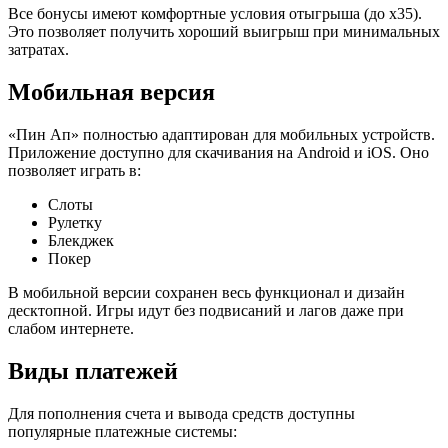
Все бонусы имеют комфортные условия отыгрыша (до х35).
Это позволяет получить хороший выигрыш при минимальных
затратах.
Мобильная версия
«Пин Ап» полностью адаптирован для мобильных устройств.
Приложение доступно для скачивания на Android и iOS. Оно
позволяет играть в:
Слоты
Рулетку
Блекджек
Покер
В мобильной версии сохранен весь функционал и дизайн
десктопной. Игры идут без подвисаний и лагов даже при
слабом интернете.
Виды платежей
Для пополнения счета и вывода средств доступны
популярные платежные системы: