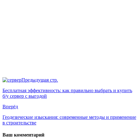
Предыдущая стр.
Бесплатная эффективность: как правильно выбрать и купить
б/у сервер с выгодой
Вперёд
Геодезические изыскания: современные методы и применение
в строительстве
Ваш комментарий