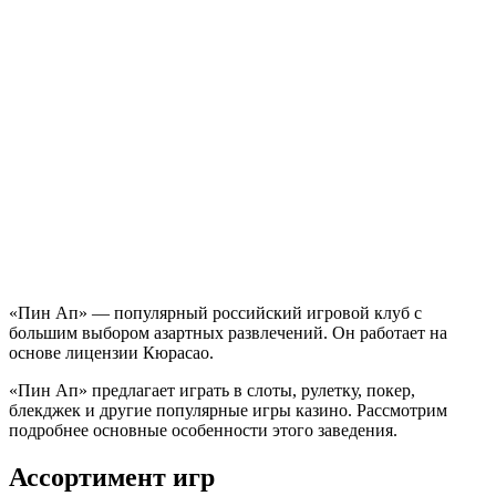
«Пин Ап» — популярный российский игровой клуб с
большим выбором азартных развлечений. Он работает на
основе лицензии Кюрасао.
«Пин Ап» предлагает играть в слоты, рулетку, покер,
блекджек и другие популярные игры казино. Рассмотрим
подробнее основные особенности этого заведения.
Ассортимент игр