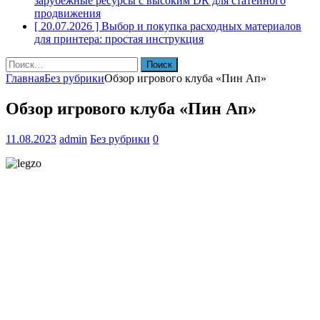
зарубежные ресурсы с высоким DR для статейного
продвижения
[ 20.07.2026 ]
Выбор и покупка расходных материалов
для принтера: простая инструкция
Найти:
Главная
Без рубрики
Обзор игрового клуба «Пин Ап»
Обзор игрового клуба «Пин Ап»
11.08.2023
admin
Без рубрики
0