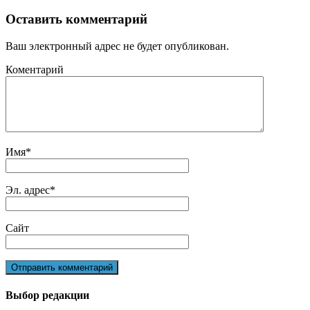
Оставить комментарий
Ваш электронный адрес не будет опубликован.
Коментарий
Имя
*
Эл. адрес
*
Сайт
Выбор редакции