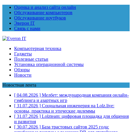
Оценка и анализ сайта онлайн
Обслуживание компьютеров
Обслуживание ноутбуков
Эверон IT
Связь с нами
Компьютерная техника
Гаджеты
Полезные статьи
Установка операционной системы
Обзоры
Новости
Новостная лента
[ 04.08.2026 ]
Мелбет: международная компания онлайн-
гэмблинга и азартных игр
[ 31.07.2026 ]
Социальная инженерия на Lolz.live:
основы, практика и этические дилеммы
[ 31.07.2026 ]
Lolzteam: цифровая площадка для общения
и развития
[ 30.07.2026 ]
База трастовых сайтов 2025 года: