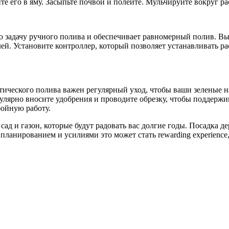
те его в яму. Засыпьте почвой и полейте. Мульчируйте вокруг р
ю задачу ручного полива и обеспечивает равномерный полив. Вы
ей. Установите контроллер, который позволяет устанавливать р
атического полива важен регулярный уход, чтобы ваши зеленые
гулярно вносите удобрения и проводите обрезку, чтобы поддерж
бойную работу.
д и газон, которые будут радовать вас долгие годы. Посадка д
им планированием и усилиями это может стать rewarding experie