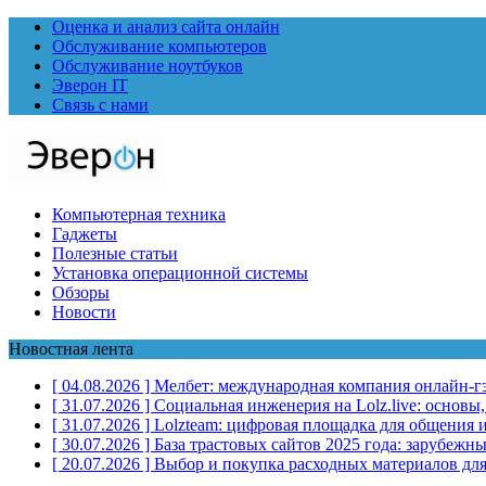
Оценка и анализ сайта онлайн
Обслуживание компьютеров
Обслуживание ноутбуков
Эверон IT
Связь с нами
Компьютерная техника
Гаджеты
Полезные статьи
Установка операционной системы
Обзоры
Новости
Новостная лента
[ 04.08.2026 ]
Мелбет: международная компания онлайн-г
[ 31.07.2026 ]
Социальная инженерия на Lolz.live: основы
[ 31.07.2026 ]
Lolzteam: цифровая площадка для общения и
[ 30.07.2026 ]
База трастовых сайтов 2025 года: зарубеж
[ 20.07.2026 ]
Выбор и покупка расходных материалов для