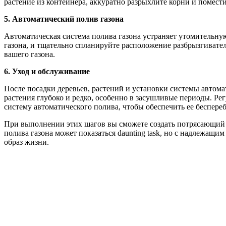
растение из контейнера, аккуратно разрыхлите корни и помести
5. Автоматический полив газона
Автоматическая система полива газона устраняет утомительну
газона, и тщательно спланируйте расположение разбрызгивател
вашего газона.
6. Уход и обслуживание
После посадки деревьев, растений и установки системы автом
растения глубоко и редко, особенно в засушливые периоды. Ре
систему автоматического полива, чтобы обеспечить ее беспере
При выполнении этих шагов вы сможете создать потрясающий са
полива газона может показаться daunting task, но с надлежащ
образ жизни.