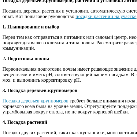
Посадка деревьев-крупномеров, растений и установка автом
Посадить деревья, растения и установить автоматическую сист
опыт. Вот пошаговое руководство
посадки растений на участке
1. Планирование и выбор
Перед тем как отправиться в питомник или садовый центр, нео
подходят для вашего климата и типа почвы. Рассмотрите разм
коммуникаций.
2. Подготовка почвы
Первоначальная подготовка почвы имеет решающее значение дл
веществами и иметь pH, соответствующий вашим посадкам. В з
мох, и выполнить корректировку pH.
3. Посадка деревьев-крупномеров
Посадка деревьев крупномеров
требует больше внимания из-за
корневого кома была на уровне земли. Отрегулируйте поддержи
утрамбовывая вокруг ствола, но не вокруг корневой шейки.
4. Посадка растений
Посадка других растений, таких как кустарники, многолетник