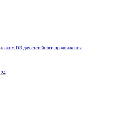
и
 высоким DR для статейного продвижения
 24