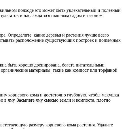
равильном подходе это может быть увлекательный и полезный
зультатов и наслаждаться пышным садом и газоном.
ра. Определите, какие деревья и растения лучше всего
учитывать расположение существующих построек и подземных
лжна быть хорошо дренирована, богата питательными
 органические материалы, такие как компост или торфяной
рину корневого кома и достаточно глубокую, чтобы макушка
 в яму. Засыпьте яму смесью земли и компоста, плотно
тветствующую размеру корневого кома растения. Удалите