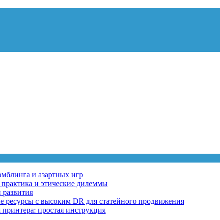
эмблинга и азартных игр
, практика и этические дилеммы
 развития
ные ресурсы с высоким DR для статейного продвижения
 принтера: простая инструкция