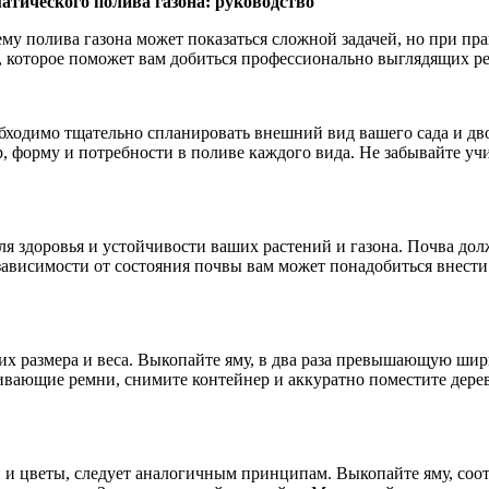
атического полива газона: руководство
ему полива газона может показаться сложной задачей, но при п
, которое поможет вам добиться профессионально выглядящих ре
бходимо тщательно спланировать внешний вид вашего сада и дво
ер, форму и потребности в поливе каждого вида. Не забывайте 
я здоровья и устойчивости ваших растений и газона. Почва до
ависимости от состояния почвы вам может понадобиться внести
 их размера и веса. Выкопайте яму, в два раза превышающую ши
вающие ремни, снимите контейнер и аккуратно поместите дерево
и и цветы, следует аналогичным принципам. Выкопайте яму, соо