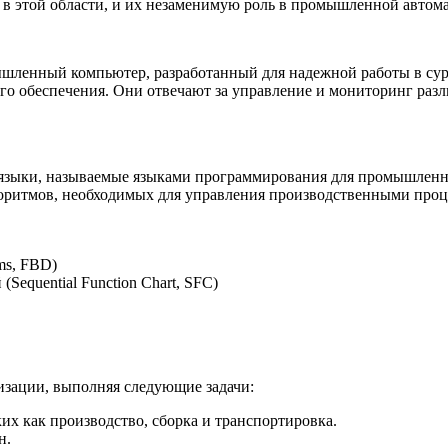
 в этой области, и их незаменимую роль в промышленной автом
ленный компьютер, разработанный для надежной работы в суро
го обеспечения. Они отвечают за управление и мониторинг разл
зыки, называемые языками программирования для промышленных
горитмов, необходимых для управления производственными про
ms, FBD)
equential Function Chart, SFC)
зации, выполняя следующие задачи:
х как производство, сборка и транспортировка.
н.