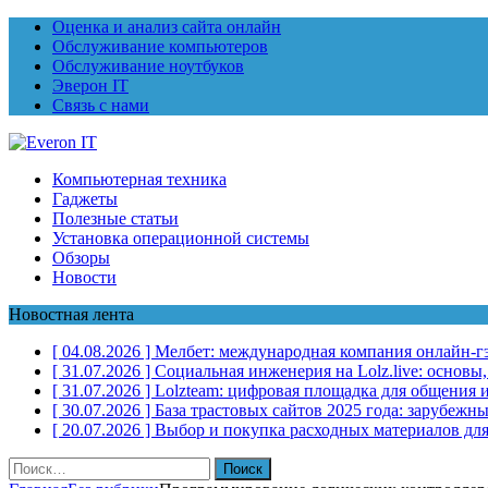
Оценка и анализ сайта онлайн
Обслуживание компьютеров
Обслуживание ноутбуков
Эверон IT
Связь с нами
Компьютерная техника
Гаджеты
Полезные статьи
Установка операционной системы
Обзоры
Новости
Новостная лента
[ 04.08.2026 ]
Мелбет: международная компания онлайн-г
[ 31.07.2026 ]
Социальная инженерия на Lolz.live: основы
[ 31.07.2026 ]
Lolzteam: цифровая площадка для общения и
[ 30.07.2026 ]
База трастовых сайтов 2025 года: зарубеж
[ 20.07.2026 ]
Выбор и покупка расходных материалов для
Найти: