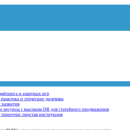
эмблинга и азартных игр
, практика и этические дилеммы
 развития
ные ресурсы с высоким DR для статейного продвижения
 принтера: простая инструкция