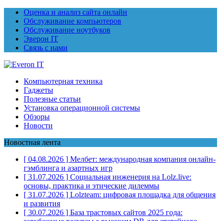
Оценка и анализ сайта онлайн
Обслуживание компьютеров
Обслуживание ноутбуков
Эверон IT
Связь с нами
Компьютерная техника
Гаджеты
Полезные статьи
Установка операционной системы
Обзоры
Новости
Новостная лента
[ 04.08.2026 ]
Мелбет: международная компания онлайн-
гэмблинга и азартных игр
[ 31.07.2026 ]
Социальная инженерия на Lolz.live:
основы, практика и этические дилеммы
[ 31.07.2026 ]
Lolzteam: цифровая площадка для общения
и развития
[ 30.07.2026 ]
База трастовых сайтов 2025 года: