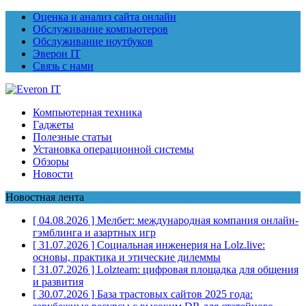
Оценка и анализ сайта онлайн
Обслуживание компьютеров
Обслуживание ноутбуков
Эверон IT
Связь с нами
Компьютерная техника
Гаджеты
Полезные статьи
Установка операционной системы
Обзоры
Новости
Новостная лента
[ 04.08.2026 ]
Мелбет: международная компания онлайн-
гэмблинга и азартных игр
[ 31.07.2026 ]
Социальная инженерия на Lolz.live:
основы, практика и этические дилеммы
[ 31.07.2026 ]
Lolzteam: цифровая площадка для общения
и развития
[ 30.07.2026 ]
База трастовых сайтов 2025 года: