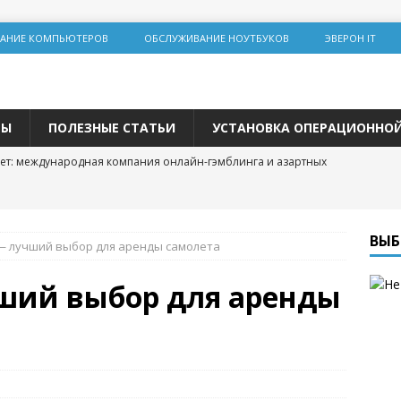
АНИЕ КОМПЬЮТЕРОВ
ОБСЛУЖИВАНИЕ НОУТБУКОВ
ЭВЕРОН IT
ТЫ
ПОЛЕЗНЫЕ СТАТЬИ
УСТАНОВКА ОПЕРАЦИОННО
ет: международная компания онлайн-гэмблинга и азартных
льная инженерия на Lolz.live: основы, практика и этические
ВЫБ
 — лучший выбор для аренды самолета
team: цифровая площадка для общения и развития
чший выбор для аренды
 трастовых сайтов 2025 года: зарубежные ресурсы с высоким DR
одвижения
р и покупка расходных материалов для принтера: простая