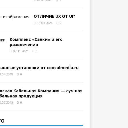
ОТЛИЧИЕ UX ОТ UI?
18.03.2024
0
Комплекс «Санки» и его
развлечения
07.11.2021
0
ышные установки от consulmedia.ru
4.04.2018
0
вская Кабельная Компания — лучшая
бельная продукция
0.07.2018
0
ТО