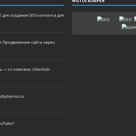
ФОТОГАЛЕРЕЯ
 для создания SEO-контента для
O: Продвижение сайта через
 — от компани «SlavStol»
bytservis.ru
ouTube?