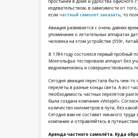
простыней в доме и удобства офисного с
издевательством, в зависимости от того,
если
частный самолет заказать
, то по
Авиация развивается с очень давних врем
упоминания о летательных аппаратах дати
человека на этом устройстве (559г, Китай
В 1784 году состоялся первый пробный п
Монгольфье тестировали аппарат без уча
видоизменялись и совершенствовались п
Сегодня авиация перестала быть чем-то
перелёты в разные концы света. А вот ч
Необходимость частных перелётов разгляд
была создана компания «VistaJet». Согла
количество километров в пути, без какой
Сегодня вам не составит никакого труда
компанию и отправляйтесь в путешестви
Аренда частного самолёта. Куда обр