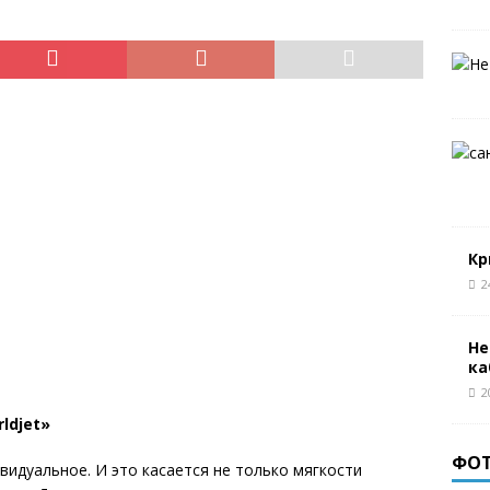
Кр
2
Не
ка
2
ldjet»
ФО
видуальное. И это касается не только мягкости