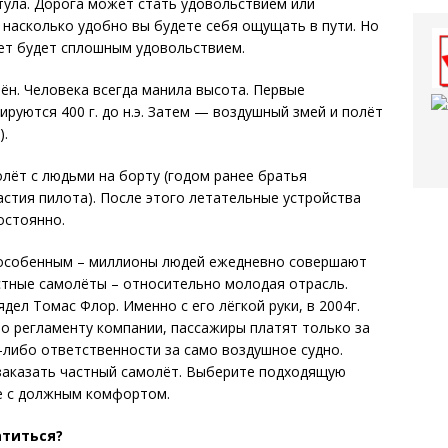
тула. Дорога может стать удовольствием или
 насколько удобно вы будете себя ощущать в пути. Но
лет будет сплошным удовольствием.
ён. Человека всегда манила высота. Первые
руются 400 г. до н.э. Затем — воздушный змей и полёт
).
олёт с людьми на борту (годом ранее братья
стия пилота). После этого летательные устройства
остоянно.
 особенным – миллионы людей ежедневно совершают
астные самолёты – относительно молодая отрасль.
ел Томас Флор. Именно с его лёгкой руки, в 2004г.
сно регламенту компании, пассажиры платят только за
-либо ответственности за само воздушное судно.
 заказать частный самолёт. Выберите подходящую
е с должным комфортом.
атиться?