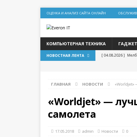
ОЦЕНКА И АНАЛИЗ САЙТА ОНЛАЙН
ОБСЛУЖИВ
КОМПЬЮТЕРНАЯ ТЕХНИКА
ГАДЖЕ
[ 04.08.2026 ]
Мелб
НОВОСТНАЯ ЛЕНТА
игр
[ 31.07.2026 ]
Социа
ГЛАВНАЯ
НОВОСТИ
«Worldjet»
дилеммы
[ 31.07.2026 ]
Lolz
«Worldjet» — лу
[ 30.07.2026 ]
База
самолета
для статейного пр
[ 20.07.2026 ]
Выбо
17.05.2018
admin
Новости
0