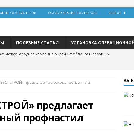
АНИЕ КОМПЬЮТЕРОВ
ОБСЛУЖИВАНИЕ НОУТБУКОВ
ЭВЕРОН IT
ТЫ
ПОЛЕЗНЫЕ СТАТЬИ
УСТАНОВКА ОПЕРАЦИОННО
ет: международная компания онлайн-гэмблинга и азартных
льная инженерия на Lolz.live: основы, практика и этические
ВЫБ
«ВЕСТСТРОЙ» предлагает высококачественный
team: цифровая площадка для общения и развития
СТРОЙ» предлагает
 трастовых сайтов 2025 года: зарубежные ресурсы с высоким DR
нный профнастил
одвижения
р и покупка расходных материалов для принтера: простая