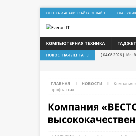
ОЦЕНКА И АНАЛИЗ САЙТА ОНЛАЙН
ОБСЛУЖИВ
КОМПЬЮТЕРНАЯ ТЕХНИКА
ГАДЖЕ
[ 04.08.2026 ]
Мелб
НОВОСТНАЯ ЛЕНТА
игр
[ 31.07.2026 ]
Социа
ГЛАВНАЯ
НОВОСТИ
Компания 
дилеммы
профнастил
[ 31.07.2026 ]
Lolz
Компания «ВЕСТ
[ 30.07.2026 ]
База
высококачестве
для статейного пр
[ 20.07.2026 ]
Выбо