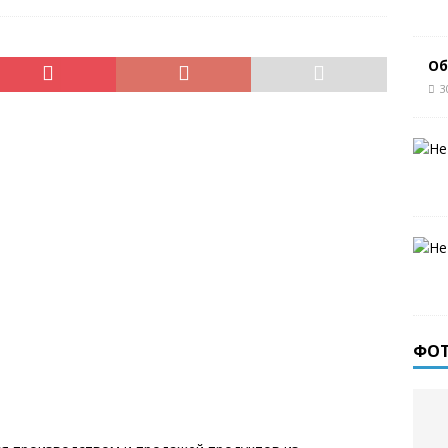
Об
3
ФО