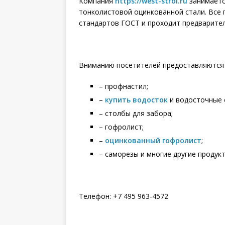
Компания
https://west-stroi.ru
занимаетс
тонколистовой оцинкованной стали. Все 
стандартов ГОСТ и проходит предварител
Вниманию посетителей предоставляются 
– профнастил;
–
купить водосток
и водосточные 
– столбы для забора;
– гофролист;
–
оцинкованный гофролист
;
– саморезы и многие другие продукт
Телефон: +7 495 963-4572