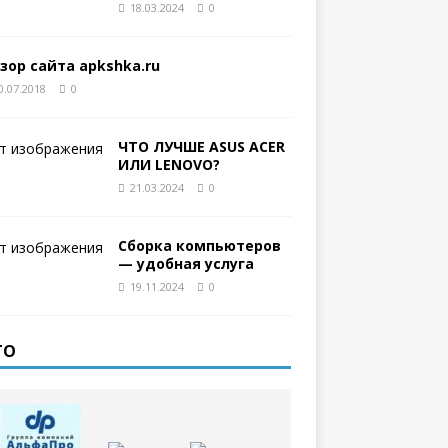
18.03.2024
0
зор сайта apkshka.ru
0.07.2018
0
ЧТО ЛУЧШЕ ASUS ACER
ИЛИ LENOVO?
21.03.2024
0
Сборка компьютеров
— удобная услуга
19.11.2024
0
ТО