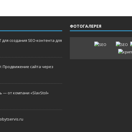
ФОТОГАЛЕРЕЯ
 для создания SEO-контента для
O: Продвижение сайта через
 — от компани «SlavStol»
bytservis.ru