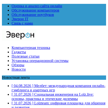
Оценка и анализ сайта онлайн
Обслуживание компьютеров
Обслуживание ноутбуков
Эверон IT
Связь с нами
Компьютерная техника
Гаджеты
Полезные статьи
Установка операционной системы
Обзоры
Новости
Новостная лента
[ 04.08.2026 ]
Мелбет: международная компания онлайн-
гэмблинга и азартных игр
[ 31.07.2026 ]
Социальная инженерия на Lolz.live:
основы, практика и этические дилеммы
[ 31.07.2026 ]
Lolzteam: цифровая площадка для общения
и развития