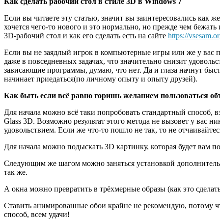
Как сделать рабочий стол в стиле 3
D
в
Windows
7
Если вы читаете эту статью, значит вы заинтересовались как же
хочется чего-то нового и это нормально, но прежде чем бежать
3D-рабочий стол и как его сделать есть на сайте
https://vsesam.o
Если вы не заядлый игрок в компьютерные игры или же у вас 
даже в повседневных задачах, что значительно снизит удоволь
зависающие программы, думаю, что нет. Да и глаза начнут быстр
начинает приедаться(по личному опыту и опыту друзей).
Как быть если всё равно горишь желанием пользоваться о
Для начала можно всё таки попробовать стандартный способ, взя
Glass 3D. Возможно результат этого метода не вызовет у вас н
удовольствием. Если же что-то пошло не так, то не отчаивайтес
Для начала можно подыскать 3D картинку, которая будет вам по
Следующим же шагом можно заняться установкой дополнительн
так же.
А окна можно превратить в трёхмерные образы (как это сделать
Ставить анимированные обои крайне не рекомендую, потому чт
способ, всем удачи!