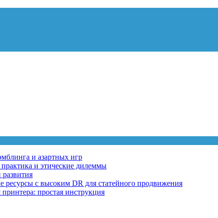
эмблинга и азартных игр
, практика и этические дилеммы
 развития
ные ресурсы с высоким DR для статейного продвижения
 принтера: простая инструкция