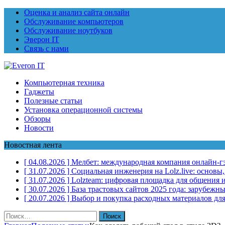
Оценка и анализ сайта онлайн
Обслуживание компьютеров
Обслуживание ноутбуков
Эверон IT
Связь с нами
Компьютерная техника
Гаджеты
Полезные статьи
Установка операционной системы
Обзоры
Новости
Новостная лента
[ 04.08.2026 ]
Мелбет: международная компания онлайн-г
[ 31.07.2026 ]
Социальная инженерия на Lolz.live: основы
[ 31.07.2026 ]
Lolzteam: цифровая площадка для общения и
[ 30.07.2026 ]
База трастовых сайтов 2025 года: зарубеж
[ 20.07.2026 ]
Выбор и покупка расходных материалов для
Найти: