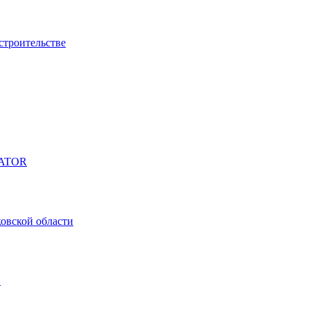
строительстве
ATOR
овской области
и