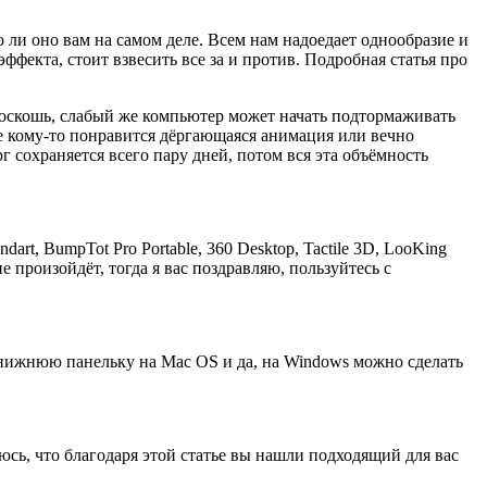
о ли оно вам на самом деле. Всем нам надоедает однообразие и
ффекта, стоит взвесить все за и против. Подробная статья про
роскошь, слабый же компьютер может начать подтормаживать
ве кому-то понравится дёргающаяся анимация или вечно
рг сохраняется всего пару дней, потом вся эта объёмность
rt, BumpTot Pro Portable, 360 Desktop, Tactile 3D, LooKing
 произойдёт, тогда я вас поздравляю, пользуйтесь с
нижнюю панельку на Mac OS и да, на Windows можно сделать
сь, что благодаря этой статье вы нашли подходящий для вас