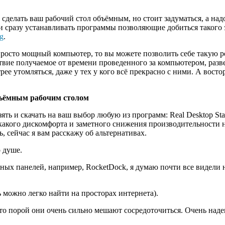
 сделать ваш рабочий стол объёмным, но стоит задуматься, а над
 и сразу устанавливать программы позволяющие добиться такого э
rg
.
просто мощный компьютер, то вы можете позволить себе такую 
ствие получаемое от времени проведенного за компьютером, раз
ее утомляться, даже у тех у кого всё прекрасно с ними. А восто
бъёмным рабочим столом
ть и скачать на ваш выбор любую из программ: Real Desktop Standa
икакого дискомфорта и заметного снижения производительности не
ь, сейчас я вам расскажу об альтернативах.
 душе.
ых панелей, например, RocketDock, я думаю почти все видели 
 можно легко найти на просторах интернета).
о порой они очень сильно мешают сосредоточиться. Очень надею