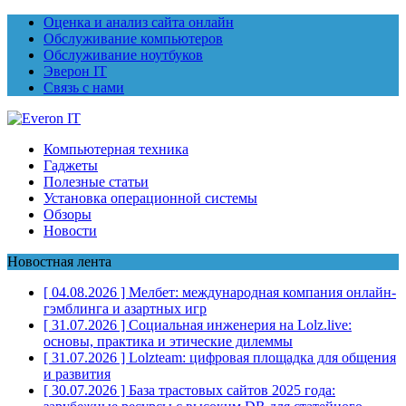
Оценка и анализ сайта онлайн
Обслуживание компьютеров
Обслуживание ноутбуков
Эверон IT
Связь с нами
Компьютерная техника
Гаджеты
Полезные статьи
Установка операционной системы
Обзоры
Новости
Новостная лента
[ 04.08.2026 ]
Мелбет: международная компания онлайн-
гэмблинга и азартных игр
[ 31.07.2026 ]
Социальная инженерия на Lolz.live:
основы, практика и этические дилеммы
[ 31.07.2026 ]
Lolzteam: цифровая площадка для общения
и развития
[ 30.07.2026 ]
База трастовых сайтов 2025 года: