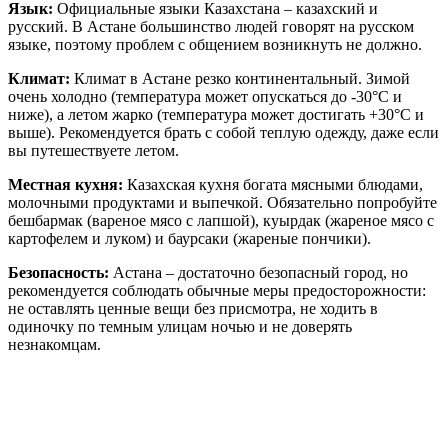
Язык:
Официальные языки Казахстана – казахский и
русский. В Астане большинство людей говорят на русском
языке, поэтому проблем с общением возникнуть не должно.
Климат:
Климат в Астане резко континентальный. Зимой
очень холодно (температура может опускаться до -30°C и
ниже), а летом жарко (температура может достигать +30°C и
выше). Рекомендуется брать с собой теплую одежду, даже если
вы путешествуете летом.
Местная кухня:
Казахская кухня богата мясными блюдами,
молочными продуктами и выпечкой. Обязательно попробуйте
бешбармак (вареное мясо с лапшой), куырдак (жареное мясо с
картофелем и луком) и баурсаки (жареные пончики).
Безопасность:
Астана – достаточно безопасный город, но
рекомендуется соблюдать обычные меры предосторожности:
не оставлять ценные вещи без присмотра, не ходить в
одиночку по темным улицам ночью и не доверять
незнакомцам.