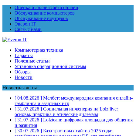
Оценка и анализ сайта онлайн
Обслуживание компьютеров
Обслуживание ноутбуков
Эверон IT
Связь с нами
Компьютерная техника
Гаджеты
Полезные статьи
Установка операционной системы
Обзоры
Новости
Новостная лента
[ 04.08.2026 ]
Мелбет: международная компания онлайн-
гэмблинга и азартных игр
[ 31.07.2026 ]
Социальная инженерия на Lolz.live:
основы, практика и этические дилеммы
[ 31.07.2026 ]
Lolzteam: цифровая площадка для общения
и развития
[ 30.07.2026 ]
База трастовых сайтов 2025 года: