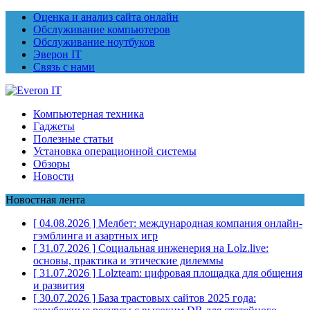
Оценка и анализ сайта онлайн
Обслуживание компьютеров
Обслуживание ноутбуков
Эверон IT
Связь с нами
Компьютерная техника
Гаджеты
Полезные статьи
Установка операционной системы
Обзоры
Новости
Новостная лента
[ 04.08.2026 ]
Мелбет: международная компания онлайн-
гэмблинга и азартных игр
[ 31.07.2026 ]
Социальная инженерия на Lolz.live:
основы, практика и этические дилеммы
[ 31.07.2026 ]
Lolzteam: цифровая площадка для общения
и развития
[ 30.07.2026 ]
База трастовых сайтов 2025 года: