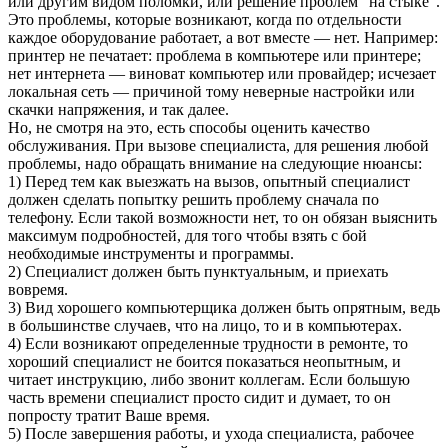
или другим видом поломки, или решение проблем “на стыке”.
Это проблемы, которые возникают, когда по отдельности
каждое оборудование работает, а вот вместе — нет. Например:
принтер не печатает: проблема в компьютере или принтере;
нет интернета — виноват компьютер или провайдер; исчезает
локальная сеть — причиной тому неверные настройки или
скачки напряжения, и так далее.
Но, не смотря на это, есть способы оценить качество
обслуживания. При вызове специалиста, для решения любой
проблемы, надо обращать внимание на следующие нюансы:
1) Перед тем как выезжать на вызов, опытный специалист
должен сделать попытку решить проблему сначала по
телефону. Если такой возможности нет, то он обязан выяснить
максимум подробностей, для того чтобы взять с бой
необходимые инструменты и программы.
2) Специалист должен быть пунктуальным, и приехать
вовремя.
3) Вид хорошего компьютерщика должен быть опрятным, ведь
в большинстве случаев, что на лицо, то и в компьютерах.
4) Если возникают определенные трудности в ремонте, то
хороший специалист не боится показаться неопытным, и
читает инструкцию, либо звонит коллегам. Если большую
часть времени специалист просто сидит и думает, то он
попросту тратит Ваше время.
5) После завершения работы, и ухода специалиста, рабочее