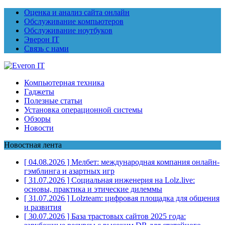
Оценка и анализ сайта онлайн
Обслуживание компьютеров
Обслуживание ноутбуков
Эверон IT
Связь с нами
Компьютерная техника
Гаджеты
Полезные статьи
Установка операционной системы
Обзоры
Новости
Новостная лента
[ 04.08.2026 ]
Мелбет: международная компания онлайн-
гэмблинга и азартных игр
[ 31.07.2026 ]
Социальная инженерия на Lolz.live:
основы, практика и этические дилеммы
[ 31.07.2026 ]
Lolzteam: цифровая площадка для общения
и развития
[ 30.07.2026 ]
База трастовых сайтов 2025 года: