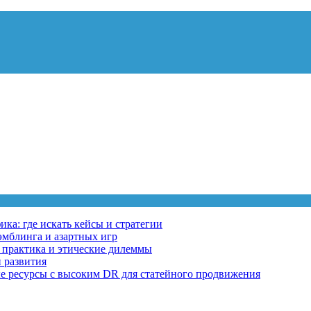
ка: где искать кейсы и стратегии
эмблинга и азартных игр
, практика и этические дилеммы
 развития
ные ресурсы с высоким DR для статейного продвижения