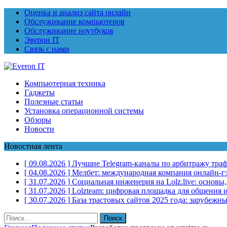
Оценка и анализ сайта онлайн
Обслуживание компьютеров
Обслуживание ноутбуков
Эверон IT
Связь с нами
Компьютерная техника
Гаджеты
Полезные статьи
Установка операционной системы
Обзоры
Новости
Новостная лента
[ 09.08.2026 ]
Лучшие Telegram-каналы по арбитражу трафи
[ 04.08.2026 ]
Мелбет: международная компания онлайн-г
[ 31.07.2026 ]
Социальная инженерия на Lolz.live: основы
[ 31.07.2026 ]
Lolzteam: цифровая площадка для общения и
[ 30.07.2026 ]
База трастовых сайтов 2025 года: зарубеж
Найти: