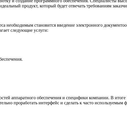
ботку и создание программного обеспечения. Специалисты высок
 идеальный продукт, который будет отвечать требованиям заказч
знеса необходимым становится введение электронного документо
агает следующие услуги:
беспечения.
остей аппаратного обеспечения и специфики компании. В итоге
тельно проработать интерфейс и сделать к часто используемым 