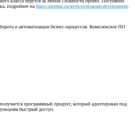
ого класса берутся за любой сложности проект. Постоянно
ика, подробнее на
https://arprime.ru/services/program-development
.
оборота и автоматизация бизнес-процессов. Комплексное ПО
 получается программный продукт, который адоптирован под
функциям быстрый доступ.