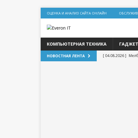
ОЦЕНКА И АНАЛИЗ САЙТА ОНЛАЙН
ОБСЛУЖИВ
КОМПЬЮТЕРНАЯ ТЕХНИКА
ГАДЖЕ
[ 04.08.2026 ]
Мелб
НОВОСТНАЯ ЛЕНТА
игр
[ 31.07.2026 ]
Соци
дилеммы
[ 31.07.2026 ]
Lolz
[ 30.07.2026 ]
База
DR для статейног
[ 20.07.2026 ]
Выбо