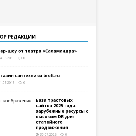
ОР РЕДАКЦИИ
ер-шоу от театра «Саламандра»
4.05.2018
0
газин сантехники brolt.ru
1.05.2018
0
База трастовых
сайтов 2025 года:
зарубежные ресурсы с
высоким DR для
статейного
продвижения
30.07.2026
0