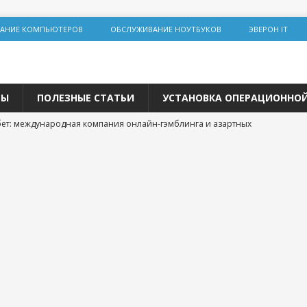
АНИЕ КОМПЬЮТЕРОВ
ОБСЛУЖИВАНИЕ НОУТБУКОВ
ЭВЕРОН IT
ТЫ
ПОЛЕЗНЫЕ СТАТЬИ
УСТАНОВКА ОПЕРАЦИОННО
ет: международная компания онлайн-гэмблинга и азартных
альная инженерия на Lolz.live: основы, практика и этические
team: цифровая площадка для общения и развития
 трастовых сайтов 2025 года: зарубежные ресурсы с высоким
о продвижения
р и покупка расходных материалов для принтера: простая