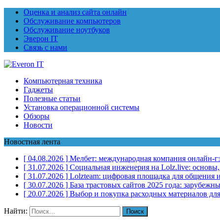
Оценка и анализ сайта онлайн
Обслуживание компьютеров
Обслуживание ноутбуков
Эверон IT
Связь с нами
Компьютерная техника
Гаджеты
Полезные статьи
Установка операционной системы
Обзоры
Новости
Новостная лента
[ 04.08.2026 ]
Мелбет: международная компания онлайн-г
[ 31.07.2026 ]
Социальная инженерия на Lolz.live: основы
[ 31.07.2026 ]
Lolzteam: цифровая площадка для общения и
[ 30.07.2026 ]
База трастовых сайтов 2025 года: зарубеж
[ 20.07.2026 ]
Выбор и покупка расходных материалов для
Найти: