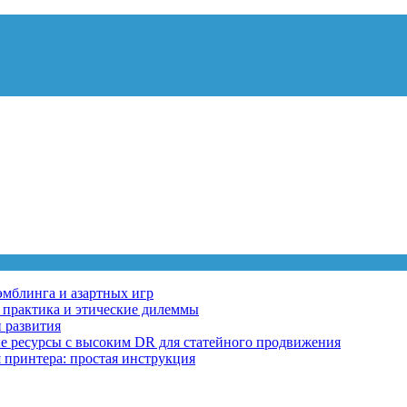
эмблинга и азартных игр
, практика и этические дилеммы
 развития
ные ресурсы с высоким DR для статейного продвижения
 принтера: простая инструкция