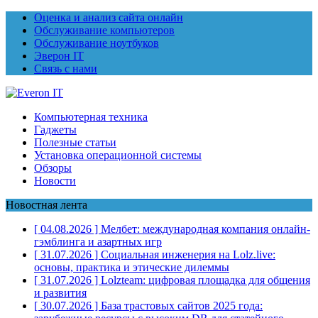
Оценка и анализ сайта онлайн
Обслуживание компьютеров
Обслуживание ноутбуков
Эверон IT
Связь с нами
Компьютерная техника
Гаджеты
Полезные статьи
Установка операционной системы
Обзоры
Новости
Новостная лента
[ 04.08.2026 ]
Мелбет: международная компания онлайн-
гэмблинга и азартных игр
[ 31.07.2026 ]
Социальная инженерия на Lolz.live:
основы, практика и этические дилеммы
[ 31.07.2026 ]
Lolzteam: цифровая площадка для общения
и развития
[ 30.07.2026 ]
База трастовых сайтов 2025 года: