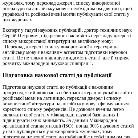
журналах, тому переклад джерел і списку використаної
літератури на англійську мову є необхідним ом для того, щоб
українські та російські вчені могли публікувати свої статті у
цих журналах.
Експерт у галузі наукових публікацій, доктор технічних наук
Сергій Петрович, підкреслює важливість перекладу джерел і
списку використаної літератури на англійську мову:
"Переклад джерел і списку використаної літератури на
англійську мову є важливим аспектом підготовки наукової
статті. Це не тільки підвищує видимість статті, але й сприяє
розвитку міжнародної наукової співпраці".
Підготовка наукової статті до публікації
Підготовка наукової статті до публікації є важливим
процесом, який включає в себе транслітерацію української та
російської мови на латиницю, переклад джерел і списку
використаної літератури на англійську мову з формуванням
коректного списку референсів. Це дозволяє вченим легко
включати свої статті у міжнародні наукові бази даних і
підвищувати їхню видимість. За даними Міжнародної
організації зі стандартизації (ISO), понад 90% наукових статей
у світі публікуються у міжнародних журналах, тому
підготовка наукової статті до публікації є необхідним ом для