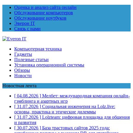
Оценка и анализ сайта онлайн
Обслуживание компьютеров
Обслуживание ноутбуков
Эверон IT
Связь с нами
Компьютерная техника
Гаджеты
Полезные статьи
Установка операционной системы
Обзоры
Новости
Новостная лента
[ 04.08.2026 ]
Мелбет: международная компания онлайн-
гэмблинга и азартных игр
[ 31.07.2026 ]
Социальная инженерия на Lolz.live:
основы, практика и этические дилеммы
[ 31.07.2026 ]
Lolzteam: цифровая площадка для общения
и развития
[ 30.07.2026 ]
База трастовых сайтов 2025 года: