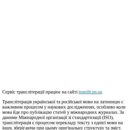
Сервіс транслітерації працює на сайті
translit.pp.ua
Транслітерація української та російської мови на латиницю є
важливим процесом у наукових дослідженнях, особливо коли
мова йде про публікацію статей у міжнародних журналах. За
даними Міжнародної організації зі стандартизації (ISO),
транслітерація є процесом перекладу тексту з однієї мови на
іншу, зберігаючи при цьому оригінальну структуру та зміст.