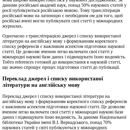
даними російської академії наук, понад 50% наукових статей у
росії публікуються російською мовою. Тому транслітерація
російської мови на латиницю є необхідним ом для того, щоб
російські вчені могли публікувати свої статті у міжнародних
журналах.
Одночасно з транслітерацією джерел і списку використаної
літератури на англійську мову з формуванням коректного
списку референсів є важливим аспектом підготовки наукової
статті. Це дозволяє вченим легко включати свої статті у
міжнародні наукові бази даних і підвищувати їхню видимість.
Тобто references готовий до використання в науковій статті,
що значно спрощує процес підготовки статті до публікації.
Переклад джерел і списку використаної
літератури на англійську мову
Переклад джерел і списку використаної літератури на
англійську мову з формуванням коректного списку референсів
є важливим аспектом підготовки наукової статті. Це дозволяє
вченим легко включати свої статті у міжнародні наукові бази
даних і підвищувати їхню видимість. За даними Національної
бібліотеки України імені В.І. Вернадського, понад 70%
наукових статей у світі публікуються у міжнародних