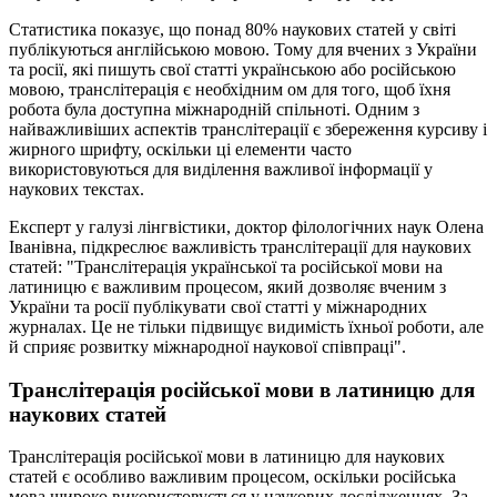
Статистика показує, що понад 80% наукових статей у світі
публікуються англійською мовою. Тому для вчених з України
та росії, які пишуть свої статті українською або російською
мовою, транслітерація є необхідним ом для того, щоб їхня
робота була доступна міжнародній спільноті. Одним з
найважливіших аспектів транслітерації є збереження курсиву і
жирного шрифту, оскільки ці елементи часто
використовуються для виділення важливої інформації у
наукових текстах.
Експерт у галузі лінгвістики, доктор філологічних наук Олена
Іванівна, підкреслює важливість транслітерації для наукових
статей: "Транслітерація української та російської мови на
латиницю є важливим процесом, який дозволяє вченим з
України та росії публікувати свої статті у міжнародних
журналах. Це не тільки підвищує видимість їхньої роботи, але
й сприяє розвитку міжнародної наукової співпраці".
Транслітерація російської мови в латиницю для
наукових статей
Транслітерація російської мови в латиницю для наукових
статей є особливо важливим процесом, оскільки російська
мова широко використовується у наукових дослідженнях. За