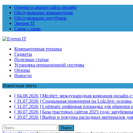
Оценка и анализ сайта онлайн
Обслуживание компьютеров
Обслуживание ноутбуков
Эверон IT
Связь с нами
Компьютерная техника
Гаджеты
Полезные статьи
Установка операционной системы
Обзоры
Новости
Новостная лента
[ 04.08.2026 ]
Мелбет: международная компания онлайн-г
[ 31.07.2026 ]
Социальная инженерия на Lolz.live: основы
[ 31.07.2026 ]
Lolzteam: цифровая площадка для общения и
[ 30.07.2026 ]
База трастовых сайтов 2025 года: зарубеж
[ 20.07.2026 ]
Выбор и покупка расходных материалов для
Найти: