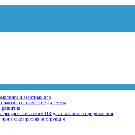
эмблинга и азартных игр
, практика и этические дилеммы
 развития
ные ресурсы с высоким DR для статейного продвижения
 принтера: простая инструкция